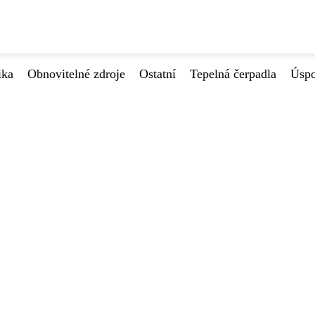
ika
Obnovitelné zdroje
Ostatní
Tepelná čerpadla
Úspo