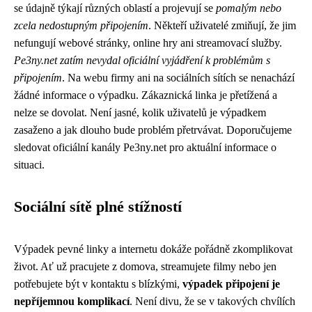
se údajně týkají různých oblastí a projevují se
pomalým nebo
zcela nedostupným připojením
. Někteří uživatelé zmiňují, že jim
nefungují webové stránky, online hry ani streamovací služby.
Pe3ny.net zatím nevydal oficiální vyjádření k problémům s
připojením
. Na webu firmy ani na sociálních sítích se nenachází
žádné informace o výpadku. Zákaznická linka je přetížená a
nelze se dovolat. Není jasné, kolik uživatelů je výpadkem
zasaženo a jak dlouho bude problém přetrvávat. Doporučujeme
sledovat oficiální kanály Pe3ny.net pro aktuální informace o
situaci.
Sociální sítě plné stížností
Výpadek pevné linky a internetu dokáže pořádně zkomplikovat
život. Ať už pracujete z domova, streamujete filmy nebo jen
potřebujete být v kontaktu s blízkými,
výpadek připojení je
nepříjemnou komplikací
. Není divu, že se v takových chvílích