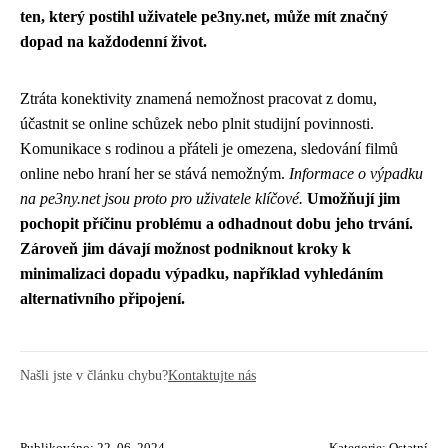
ten, který postihl uživatele pe3ny.net, může mít značný
dopad na každodenní život.
Ztráta konektivity znamená nemožnost pracovat z domu,
účastnit se online schůzek nebo plnit studijní povinnosti.
Komunikace s rodinou a přáteli je omezena, sledování filmů
online nebo hraní her se stává nemožným.
Informace o výpadku
na pe3ny.net jsou proto pro uživatele klíčové.
Umožňují jim
pochopit příčinu problému a odhadnout dobu jeho trvání.
Zároveň jim dávají možnost podniknout kroky k
minimalizaci dopadu výpadku, například vyhledáním
alternativního připojení.
Našli jste v článku chybu?
Kontaktujte nás
Publikováno: 22. 06. 2024
Kategorie:
Ostatní