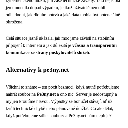
kybernetického útoku, jiní zase technické závady. Tato nejistota
jen umocnila dopad výpadku, jelikož uživatelé nemohli
odhadnout, jak dlouho potrvá a jaká data mohla být potenciálně
ohrožena.
Celá situace jasně ukázala, jak moc jsme závislí na stabilním
připojení k internetu a jak důležitá je
včasná a transparentní
komunikace ze strany poskytovatelů služeb
.
Alternativy k pe3ny.net
Všichni to známe – ten pocit bezmoci, když nutně potřebujeme
nahrát soubor na
Pe3ny.net
a ono nic. Server je nedostupný a
my jen kroutíme hlavou. Výpadky se bohužel stávají, ať už
kvůli technické chybě nebo plánované údržbě. Co ale dělat,
když potřebujeme sdílet soubory a Pe3ny.net nám nepřeje?