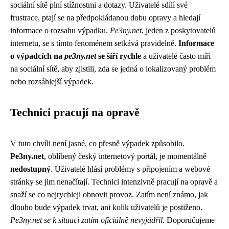
sociální sítě plní stížnostmi a dotazy. Uživatelé sdílí své
frustrace, ptají se na předpokládanou dobu opravy a hledají
informace o rozsahu výpadku.
Pe3ny.net
, jeden z poskytovatelů
internetu, se s tímto fenoménem setkává pravidelně.
Informace
o výpadcích na
pe3ny.net
se šíří rychle
a uživatelé často míří
na sociální sítě, aby zjistili, zda se jedná o lokalizovaný problém
nebo rozsáhlejší výpadek.
Technici pracují na opravě
V tuto chvíli není jasné, co přesně výpadek způsobilo.
Pe3ny.net
, oblíbený český internetový portál, je momentálně
nedostupný
. Uživatelé hlásí problémy s připojením a webové
stránky se jim nenačítají. Technici intenzivně pracují na opravě a
snaží se co nejrychleji obnovit provoz. Zatím není známo, jak
dlouho bude výpadek trvat, ani kolik uživatelů je postiženo.
Pe3ny.net se k situaci zatím oficiálně nevyjádřil.
Doporučujeme