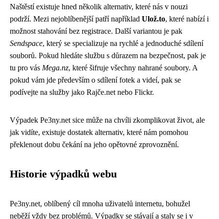
Naštěstí existuje hned několik alternativ, které nás v nouzi
podrží. Mezi nejoblíbenější patří například
Ulož.to
, které nabízí i
možnost stahování bez registrace. Další variantou je pak
Sendspace
, který se specializuje na rychlé a jednoduché sdílení
souborů. Pokud hledáte službu s důrazem na bezpečnost, pak je
tu pro vás
Mega.nz
, které šifruje všechny nahrané soubory. A
pokud vám jde především o sdílení fotek a videí, pak se
podívejte na služby jako Rajče.net nebo Flickr.
Výpadek Pe3ny.net sice může na chvíli zkomplikovat život, ale
jak vidíte, existuje dostatek alternativ, které nám pomohou
překlenout dobu čekání na jeho opětovné zprovoznění.
Historie výpadků webu
Pe3ny.net, oblíbený cíl mnoha uživatelů internetu, bohužel
neběží vždy bez problémů. Výpadky se stávají a staly se i v