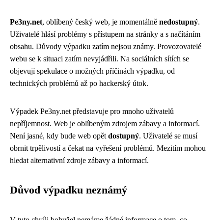
Pe3ny.net
, oblíbený český web, je momentálně
nedostupný
.
Uživatelé hlásí problémy s přístupem na stránky a s načítáním
obsahu. Důvody výpadku zatím nejsou známy. Provozovatelé
webu se k situaci zatím nevyjádřili. Na sociálních sítích se
objevují spekulace o možných příčinách výpadku, od
technických problémů až po hackerský útok.
Výpadek Pe3ny.net představuje pro mnoho uživatelů
nepříjemnost. Web je oblíbeným zdrojem zábavy a informací.
Není jasné, kdy bude web opět
dostupný
. Uživatelé se musí
obrnit trpělivostí a čekat na vyřešení problémů. Mezitím mohou
hledat alternativní zdroje zábavy a informací.
Důvod výpadku neznámý
V tuto chvíli bohužel nemáme žádné informace o tom, co