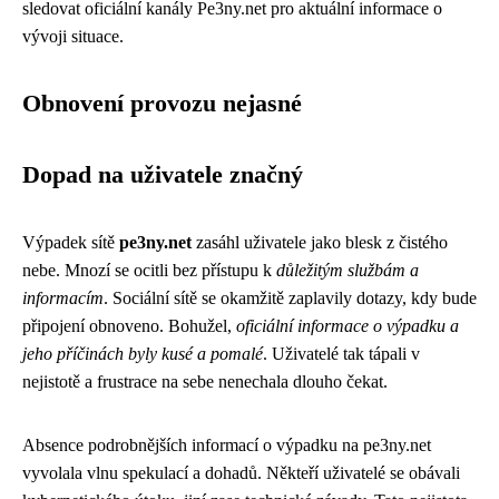
sledovat oficiální kanály Pe3ny.net pro aktuální informace o
vývoji situace.
Obnovení provozu nejasné
Dopad na uživatele značný
Výpadek sítě
pe3ny.net
zasáhl uživatele jako blesk z čistého
nebe. Mnozí se ocitli bez přístupu k
důležitým službám a
informacím
. Sociální sítě se okamžitě zaplavily dotazy, kdy bude
připojení obnoveno. Bohužel,
oficiální informace o výpadku a
jeho příčinách byly kusé a pomalé
. Uživatelé tak tápali v
nejistotě a frustrace na sebe nenechala dlouho čekat.
Absence podrobnějších informací o výpadku na pe3ny.net
vyvolala vlnu spekulací a dohadů. Někteří uživatelé se obávali