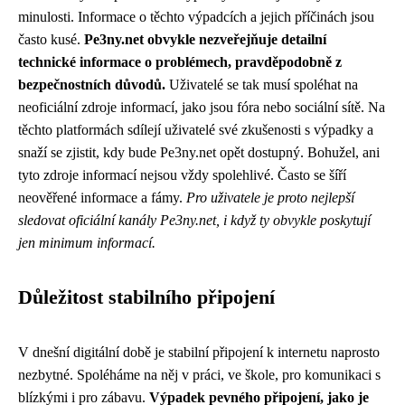
minulosti. Informace o těchto výpadcích a jejich příčinách jsou
často kusé.
Pe3ny.net obvykle nezveřejňuje detailní
technické informace o problémech, pravděpodobně z
bezpečnostních důvodů.
Uživatelé se tak musí spoléhat na
neoficiální zdroje informací, jako jsou fóra nebo sociální sítě. Na
těchto platformách sdílejí uživatelé své zkušenosti s výpadky a
snaží se zjistit, kdy bude Pe3ny.net opět dostupný. Bohužel, ani
tyto zdroje informací nejsou vždy spolehlivé. Často se šíří
neověřené informace a fámy.
Pro uživatele je proto nejlepší
sledovat oficiální kanály Pe3ny.net, i když ty obvykle poskytují
jen minimum informací.
Důležitost stabilního připojení
V dnešní digitální době je stabilní připojení k internetu naprosto
nezbytné. Spoléháme na něj v práci, ve škole, pro komunikaci s
blízkými i pro zábavu.
Výpadek pevného připojení, jako je