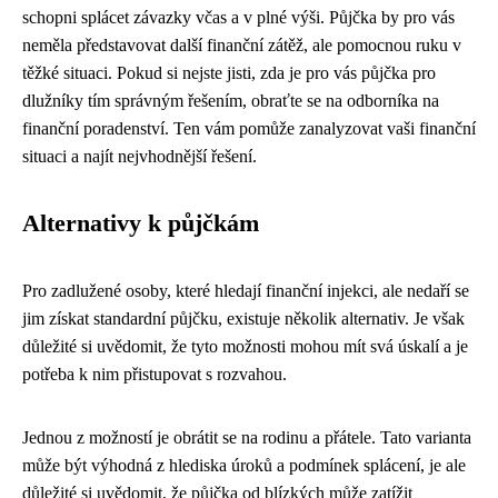
schopni splácet závazky včas a v plné výši. Půjčka by pro vás
neměla představovat další finanční zátěž, ale pomocnou ruku v
těžké situaci. Pokud si nejste jisti, zda je pro vás půjčka pro
dlužníky tím správným řešením, obraťte se na odborníka na
finanční poradenství. Ten vám pomůže zanalyzovat vaši finanční
situaci a najít nejvhodnější řešení.
Alternativy k půjčkám
Pro zadlužené osoby, které hledají finanční injekci, ale nedaří se
jim získat standardní půjčku, existuje několik alternativ. Je však
důležité si uvědomit, že tyto možnosti mohou mít svá úskalí a je
potřeba k nim přistupovat s rozvahou.
Jednou z možností je obrátit se na rodinu a přátele. Tato varianta
může být výhodná z hlediska úroků a podmínek splácení, je ale
důležité si uvědomit, že půjčka od blízkých může zatížit