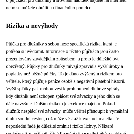
o půjčkách pro dlužníky a srovnání nabídek najdete na internetu
nebo se můžete obrátit na finančního poradce.
Rizika a nevýhody
Půjčka pro dlužníky s sebou nese specifická rizika, která je
potřeba si uvědomit. Informace o těchto půjčkách jsou často
prezentovány zavádějícím způsobem, a proto je důležité být
obezřetný. Půjčky pro dlužníky mívají zpravidla vyšší úroky a
poplatky než běžné půjčky. To je dáno zvýšeným rizikem pro
věřitele, který půjčuje peníze osobě s negativní platební historií.
Vyšší splátky pak mohou vést k prohloubení dluhové spirály,
kdy dlužník není schopen splácet své závazky a jeho dluh se
dále navyšuje. Dalším rizikem je exekuce majetku. Pokud
dlužník nesplácí své závazky, může věřitel přistoupit k vymáhání
dluhu soudní cestou, což může vést až k exekuci majetku. V
neposlední řadě je důležité zmínit i riziko lichvy. Některé
společnosti zneužívají tíživé finanční situace dlužníků a nabízejí