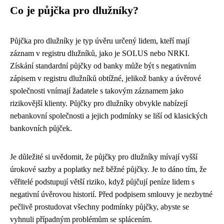
Co je půjčka pro dlužníky?
Půjčka pro dlužníky je typ úvěru určený lidem, kteří mají
záznam v registru dlužníků, jako je SOLUS nebo NRKI.
Získání standardní půjčky od banky může být s negativním
zápisem v registru dlužníků obtížné, jelikož banky a úvěrové
společnosti vnímají žadatele s takovým záznamem jako
rizikovější klienty. Půjčky pro dlužníky obvykle nabízejí
nebankovní společnosti a jejich podmínky se liší od klasických
bankovních půjček.
Je důležité si uvědomit, že půjčky pro dlužníky mívají vyšší
úrokové sazby a poplatky než běžné půjčky. Je to dáno tím, že
věřitelé podstupují větší riziko, když půjčují peníze lidem s
negativní úvěrovou historií. Před podpisem smlouvy je nezbytné
pečlivě prostudovat všechny podmínky půjčky, abyste se
vyhnuli případným problémům se splácením.