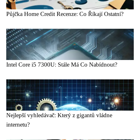
Půjčka Home Credit Recenze: Co Říkají Ostatní?
Intel Core i5 7300U: Stále Má Co Nabídnout?
Nejlepší vyhledávač: Který z gigantů vládne
internetu?