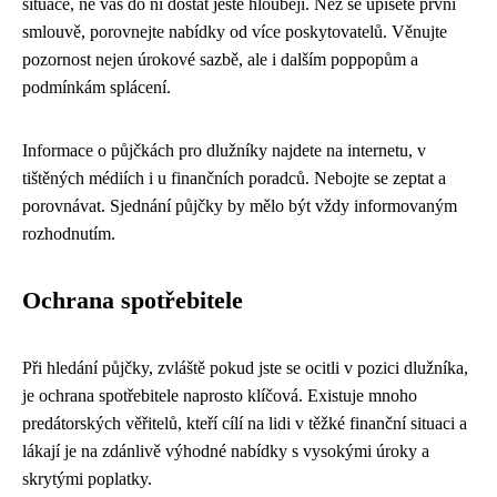
situace, ne vás do ní dostat ještě hlouběji. Než se upíšete první
smlouvě, porovnejte nabídky od více poskytovatelů. Věnujte
pozornost nejen úrokové sazbě, ale i dalším poppopům a
podmínkám splácení.
Informace o půjčkách pro dlužníky najdete na internetu, v
tištěných médiích i u finančních poradců. Nebojte se zeptat a
porovnávat. Sjednání půjčky by mělo být vždy informovaným
rozhodnutím.
Ochrana spotřebitele
Při hledání půjčky, zvláště pokud jste se ocitli v pozici dlužníka,
je ochrana spotřebitele naprosto klíčová. Existuje mnoho
predátorských věřitelů, kteří cílí na lidi v těžké finanční situaci a
lákají je na zdánlivě výhodné nabídky s vysokými úroky a
skrytými poplatky.