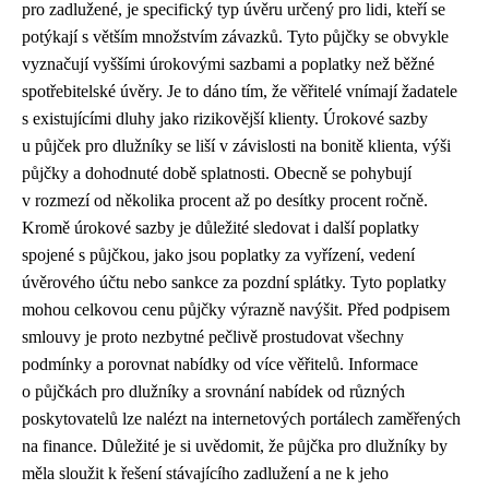
pro zadlužené, je specifický typ úvěru určený pro lidi, kteří se
potýkají s větším množstvím závazků. Tyto půjčky se obvykle
vyznačují vyššími úrokovými sazbami a poplatky než běžné
spotřebitelské úvěry. Je to dáno tím, že věřitelé vnímají žadatele
s existujícími dluhy jako rizikovější klienty. Úrokové sazby
u půjček pro dlužníky se liší v závislosti na bonitě klienta, výši
půjčky a dohodnuté době splatnosti. Obecně se pohybují
v rozmezí od několika procent až po desítky procent ročně.
Kromě úrokové sazby je důležité sledovat i další poplatky
spojené s půjčkou, jako jsou poplatky za vyřízení, vedení
úvěrového účtu nebo sankce za pozdní splátky. Tyto poplatky
mohou celkovou cenu půjčky výrazně navýšit. Před podpisem
smlouvy je proto nezbytné pečlivě prostudovat všechny
podmínky a porovnat nabídky od více věřitelů. Informace
o půjčkách pro dlužníky a srovnání nabídek od různých
poskytovatelů lze nalézt na internetových portálech zaměřených
na finance. Důležité je si uvědomit, že půjčka pro dlužníky by
měla sloužit k řešení stávajícího zadlužení a ne k jeho