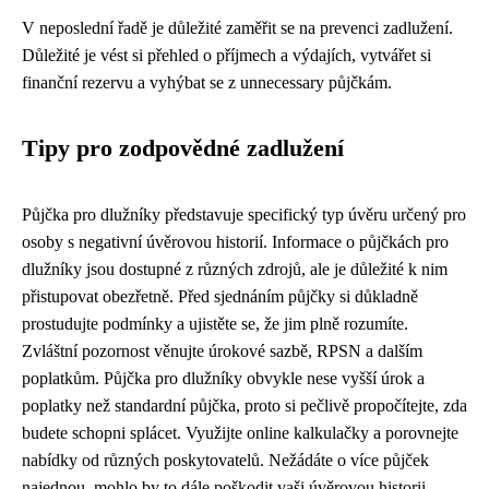
V neposlední řadě je důležité zaměřit se na prevenci zadlužení.
Důležité je vést si přehled o příjmech a výdajích, vytvářet si
finanční rezervu a vyhýbat se z unnecessary půjčkám.
Tipy pro zodpovědné zadlužení
Půjčka pro dlužníky představuje specifický typ úvěru určený pro
osoby s negativní úvěrovou historií. Informace o půjčkách pro
dlužníky jsou dostupné z různých zdrojů, ale je důležité k nim
přistupovat obezřetně. Před sjednáním půjčky si důkladně
prostudujte podmínky a ujistěte se, že jim plně rozumíte.
Zvláštní pozornost věnujte úrokové sazbě, RPSN a dalším
poplatkům. Půjčka pro dlužníky obvykle nese vyšší úrok a
poplatky než standardní půjčka, proto si pečlivě propočítejte, zda
budete schopni splácet. Využijte online kalkulačky a porovnejte
nabídky od různých poskytovatelů. Nežádáte o více půjček
najednou, mohlo by to dále poškodit vaši úvěrovou historii.