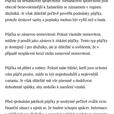
Půjčka od nebankovní společnosti: Nebankovní společnosti jsou
obecně benevolentnější k žadatelům se záznamem v registru
dlužníků. Je však důležité pečlivě prověřit podmínky půjčky,
protože úrokové sazby a poplatky mohou být vyšší než u bank.
Půjčka se zástavou nemovitosti: Pokud vlastníte nemovitost,
můžete ji použít jako zástavu k získání půjčky. Tento typ půjčky
je dostupný i pro dlužníky, ale je důležité si uvědomit, že v
případě nesplácení hrozí ztráta zastavené nemovitosti.
Půjčka od přátel a rodiny: Pokud máte blízké, kteří jsou ochotni
vám půjčit peníze, může to být nejjednodušší a nejlevnější
varianta. Je však důležité mít vše písemně a dodržovat
dohodnuté splátky, aby nedošlo k narušení vztahů.
Před sjednáním jakékoli půjčky je nezbytné pečlivě zvážit svou
finanční situaci a ujistit se, že budete schopni splácet. Informace