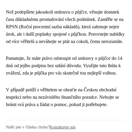
Než podepíšete jakoukoli smlouvu o půjčce, věnujte dostatek
času důkladnému prostudování všech podmínek. Zaměřte se na
RPSN (Roční procentní sazba nákladů), která zahrnuje nejen
úrok, ale i další poplatky spojené s půjčkou. Porovnejte nabídky
od více věřitelů a neváhejte se ptát na cokoli, čemu nerozumíte.
Pamatujte, že máte právo odstoupit od smlouvy o půjčce do 14
dnů od jejího podpisu bez udání důvodu. Využijte tuto lhůtu k
zvážení, zda je půjčka pro vás skutečně tou nejlepší volbou.
V případě potíží s věřitelem se obraťte na Českou obchodní
inspekci nebo na nezávislého finančního poradce. Nebojte se
bránit svá práva a žádat o pomoc, pokud ji potřebujete.
Našli jste v článku chybu?
Kontaktujte nás