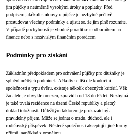
jim půjčky s neúměrně vysokými úroky a poplatky. Před
podpisem jakékoli smlouvy o půjčce je nezbytné pečlivě
prostudovat všechny podmínky a ujistit se, že jim plně rozumíte.
V případě pochybností je vhodné poradit se s odborníkem na
finance nebo s nezávislým finančním poradcem.
Podmínky pro získání
Základním předpokladem pro schválení půjčky pro dlužníky je
splnění určitých podmínek. Ačkoliv se liší dle konkrétní
společnosti a typu úvěru, existuje několik obecných kritérií. Věk
žadatele je obvykle omezen, zpravidla od 18 do 65 let. Nezbytná
je také trvalá rezidence na území České republiky a platný
doklad totožnosti. Důležitým faktorem je prokazatelný a
pravidelný příjem. Může se jednat o mzdu, důchod, ale i
rodičovský příspěvek. Některé společnosti akceptují i jiné formy
příjmů, například z pronájmu.