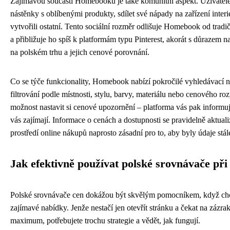
Zajímavou součástí Homebooku je také komunitní aspekt. Uživatelé 
nástěnky s oblíbenými produkty, sdílet své nápady na zařízení interié
vytvořili ostatní. Tento sociální rozměr odlišuje Homebook od trad
a přibližuje ho spíš k platformám typu Pinterest, akorát s důrazem 
na polském trhu a jejich cenové porovnání.
Co se týče funkcionality, Homebook nabízí pokročilé vyhledávací n
filtrování podle místnosti, stylu, barvy, materiálu nebo cenového roz
možnost nastavit si cenové upozornění – platforma vás pak informuj
vás zajímají. Informace o cenách a dostupnosti se pravidelně aktual
prostředí online nákupů naprosto zásadní pro to, aby byly údaje stále
Jak efektivně používat polské srovnávače př
Polské srovnávače cen dokážou být skvělým pomocníkem, když chcet
zajímavé nabídky. Jenže nestačí jen otevřít stránku a čekat na zázrak
maximum, potřebujete trochu strategie a vědět, jak fungují.