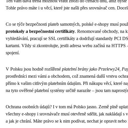
Ten vám dává třeba možnost vrátit zboží do čtrnácti dnů, aniž byste
Tohle právo máte i u věcí, které jste našli přes srovnávač cen. Docel
Co se týče bezpečnosti plateb samotných, polské e-shopy musí pou
protokoly a bezpečnostní certifikáty
. Renomované obchody, na kte
vyhledávání, pracují se SSL certifikáty a dodržují standardy PCI DS
kartami. Vždy si zkontrolujte, jestli adresa webu začíná na HTTPS
spojení.
V Polsku jsou hodně rozšířené
platební brány jako Przelewy24, P
prostředníci mezi vámi a obchodem, což znamená další vrstvu ochra
přímo k vašim citlivým platebním údajům. Při nákupu věcí, které na
na tyto ověřené platební systémy určitě narazíte – jsou tam naprost
Ochrana osobních údajů? I v tom má Polsko jasno. Země plně upla
všechny e-shopy i srovnávače musí otevřeně sdělit, jak nakládají s v
a jak je chrání. Máte právo se k nim podívat, nechat je opravit neb