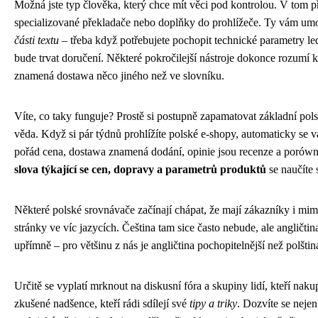
Možná jste typ člověka, který chce mít věci pod kontrolou. V tom p
specializované překladače nebo doplňky do prohlížeče. Ty vám um
části textu
– třeba když potřebujete pochopit technické parametry led
bude trvat doručení. Některé pokročilejší nástroje dokonce rozumí k
znamená dostawa něco jiného než ve slovníku.
Víte, co taky funguje? Prostě si postupně zapamatovat základní pol
věda. Když si pár týdnů prohlížíte polské e-shopy, automaticky se v
pořád cena, dostawa znamená dodání, opinie jsou recenze a porówn
slova týkající se cen, dopravy a parametrů produktů
se naučíte
Některé polské srovnávače začínají chápat, že mají zákazníky i mim
stránky ve víc jazycích. Čeština tam sice často nebude, ale angličti
upřímně – pro většinu z nás je angličtina pochopitelnější než polštin
Určitě se vyplatí mrknout na diskusní fóra a skupiny lidí, kteří nak
zkušené nadšence, kteří rádi sdílejí své
tipy a triky
. Dozvíte se nejen