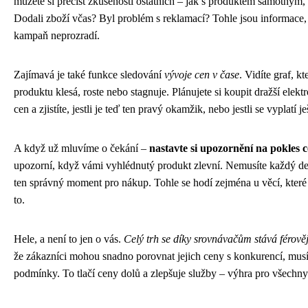
můžete si přečíst zkušenosti ostatních – jak s produktem samotným
Dodali zboží včas? Byl problém s reklamací? Tohle jsou informace,
kampaň neprozradí.
Zajímavá je také funkce sledování
vývoje cen v čase
. Vidíte graf, kt
produktu klesá, roste nebo stagnuje. Plánujete si koupit dražší elektr
cen a zjistíte, jestli je teď ten pravý okamžik, nebo jestli se vyplatí je
A když už mluvíme o čekání –
nastavte si upozornění na pokles 
upozorní, když vámi vyhlédnutý produkt zlevní. Nemusíte každý den 
ten správný moment pro nákup. Tohle se hodí zejména u věcí, které
to.
Hele, a není to jen o vás.
Celý trh se díky srovnávačům stává férově
že zákazníci mohou snadno porovnat jejich ceny s konkurencí, mus
podmínky. To tlačí ceny dolů a zlepšuje služby – výhra pro všechny