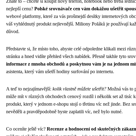
Znáte to – chcete si koupit nový telefon, notebook nebo třeba lednič
nejlepší cenu?
Polské srovnávače cen vám dokážou ušetřit spous
webové platformy, které za vás prošmejdí desítky internetových ob
váš vyhlédnutý produkt nejlevnější. Miliony Poláků je používají ka
důvod.
Představte si, že místo toho, abyste celé odpoledne klikali mezi růz
stránku a hned vidíte přehled všech nabídek. Přesně takhle tyto sro
informace z mnoha obchodů a poskytnou vám je na jednom mí
asistenta, který vám ušetří hodiny surfování po internetu.
A teď to nejzajímavější:
kolik vlastně můžete ušetřit?
Možná vás to p
může mít v různých obchodech cenový rozdíl i několik set až tisíc 
produkt, který v jednom e-shopu stojí o třetinu víc než jinde. Bez s
nevěděli a pravděpodobně byste zaplatili víc, než bylo nutné.
Co oceníte ještě víc?
Recenze a hodnocení od skutečných zákaz