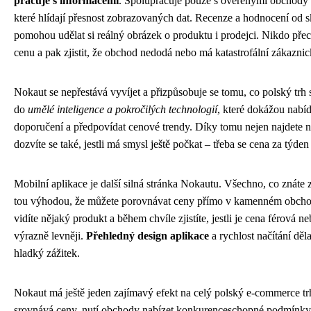
pracuje s informacemi
. Spolupracuje pouze s ověřenými obchody
které hlídají přesnost zobrazovaných dat. Recenze a hodnocení od
pomohou udělat si reálný obrázek o produktu i prodejci. Nikdo přec
cenu a pak zjistit, že obchod nedodá nebo má katastrofální zákaznic
Nokaut se nepřestává vyvíjet a přizpůsobuje se tomu, co polský trh 
do
umělé inteligence a pokročilých technologií
, které dokážou nabí
doporučení a předpovídat cenové trendy. Díky tomu nejen najdete ne
dozvíte se také, jestli má smysl ještě počkat – třeba se cena za týden
Mobilní aplikace je další silná stránka Nokautu. Všechno, co znáte z
tou výhodou, že můžete porovnávat ceny přímo v kamenném obchodě
vidíte nějaký produkt a během chvíle zjistíte, jestli je cena férová ne
výrazně levněji.
Přehledný design aplikace
a rychlost načítání dě
hladký zážitek.
Nokaut má ještě jeden zajímavý efekt na celý polský e-commerce tr
srovnává ceny, nutí obchody nabízet konkurenceschopné podmínky 