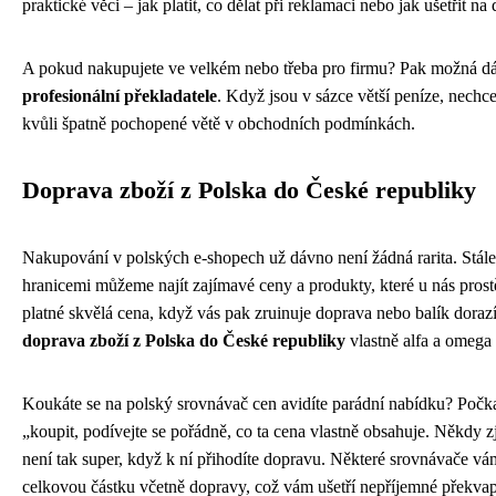
praktické věci – jak platit, co dělat při reklamaci nebo jak ušetřit na
A pokud nakupujete ve velkém nebo třeba pro firmu? Pak možná dáv
profesionální překladatele
. Když jsou v sázce větší peníze, nechc
kvůli špatně pochopené větě v obchodních podmínkách.
Doprava zboží z Polska do České republiky
Nakupování v polských e-shopech už dávno není žádná rarita. Stále 
hranicemi můžeme najít zajímavé ceny a produkty, které u nás prostě
platné skvělá cena, když vás pak zruinuje doprava nebo balík doraz
doprava zboží z Polska do České republiky
vlastně alfa a omega
Koukáte se na polský srovnávač cen avidíte parádní nabídku? Počka
„koupit, podívejte se pořádně, co ta cena vlastně obsahuje. Někdy zj
není tak super, když k ní přihodíte dopravu. Některé srovnávače vá
celkovou částku včetně dopravy, což vám ušetří nepříjemné překva