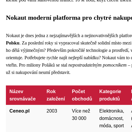
Nokaut moderní platforma pro chytré nakup
Nokaut je dnes jedna z nejzajímavějších a nejinovativnějších platf
Polsku
. Za poslední roky si vypracoval skutečně solidní místo mez
ho dělá výjimečným? Především pokročilé technologie a prostředí,
orientuje. Potřebujete rychle najít nejlepší nabídku? Nokaut vám to
vteřin. Pro miliony Poláků se stal
nepostradatelným pomocníkem
– 
už si nakupování neumí představit.
Název
Rok
Počet
Kategorie
srovnávače
založení
obchodů
produktů
Ceneo.pl
2003
Více než
Elektronika,
30 000
domácnost,
móda, sport