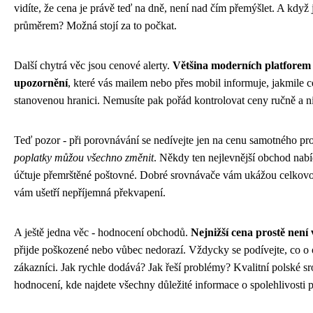
vidíte, že cena je právě teď na dně, není nad čím přemýšlet. A kdy
průměrem? Možná stojí za to počkat.
Další chytrá věc jsou cenové alerty.
Většina moderních platforem 
upozornění
, které vás mailem nebo přes mobil informuje, jakmile
stanovenou hranici. Nemusíte pak pořád kontrolovat ceny ručně a 
Teď pozor - při porovnávání se nedívejte jen na cenu samotného pr
poplatky můžou všechno změnit
. Někdy ten nejlevnější obchod nabí
účtuje přemrštěné poštovné. Dobré srovnávače vám ukážou celkovo
vám ušetří nepříjemná překvapení.
A ještě jedna věc - hodnocení obchodů.
Nejnižší cena prostě není
přijde poškozené nebo vůbec nedorazí. Vždycky se podívejte, co o 
zákazníci. Jak rychle dodává? Jak řeší problémy? Kvalitní polské 
hodnocení, kde najdete všechny důležité informace o spolehlivosti p