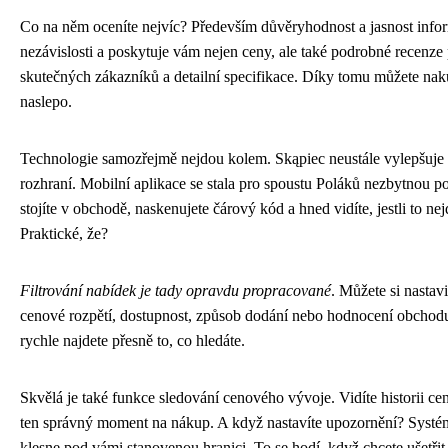
Co na něm oceníte nejvíc? Především důvěryhodnost a jasnost infor
nezávislosti a poskytuje vám nejen ceny, ale také podrobné recenz
skutečných zákazníků a detailní specifikace. Díky tomu můžete na
naslepo.
Technologie samozřejmě nejdou kolem. Skąpiec neustále vylepšuje 
rozhraní. Mobilní aplikace se stala pro spoustu Poláků nezbytnou p
stojíte v obchodě, naskenujete čárový kód a hned vidíte, jestli to nej
Praktické, že?
Filtrování nabídek je tady opravdu propracované
. Můžete si nastav
cenové rozpětí, dostupnost, způsob dodání nebo hodnocení obchodu.
rychle najdete přesně to, co hledáte.
Skvělá je také funkce sledování cenového vývoje. Vidíte historii ce
ten správný moment na nákup. A když nastavíte upozornění? Systé
klesne pod vámi stanovenou hranici. To se hodí, když chcete ušetři