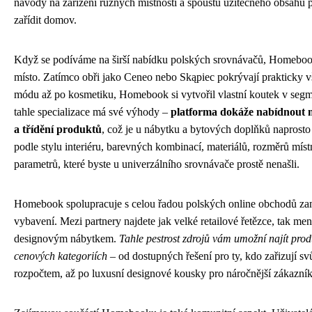
návody na zařízení různých místností a spoustu užitečného obsahu pr
zařídit domov.
Když se podíváme na širší nabídku polských srovnávačů, Homeboo
místo. Zatímco obři jako Ceneo nebo Skąpiec pokrývají prakticky v
módu až po kosmetiku, Homebook si vytvořil vlastní koutek v seg
tahle specializace má své výhody –
platforma dokáže nabídnout m
a třídění produktů
, což je u nábytku a bytových doplňků naprosto
podle stylu interiéru, barevných kombinací, materiálů, rozměrů místn
parametrů, které byste u univerzálního srovnávače prostě nenašli.
Homebook spolupracuje s celou řadou polských online obchodů z
vybavení. Mezi partnery najdete jak velké retailové řetězce, tak men
designovým nábytkem.
Tahle pestrost zdrojů vám umožní najít pro
cenových kategoriích
– od dostupných řešení pro ty, kdo zařizují s
rozpočtem, až po luxusní designové kousky pro náročnější zákazník