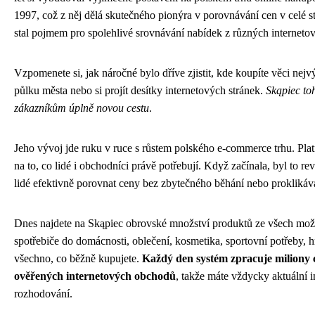
1997, což z něj dělá skutečného pionýra v porovnávání cen v celé s
stal pojmem pro spolehlivé srovnávání nabídek z různých internet
Vzpomenete si, jak náročné bylo dříve zjistit, kde koupíte věci nejv
půlku města nebo si projít desítky internetových stránek.
Skąpiec to
zákazníkům úplně novou cestu
.
Jeho vývoj jde ruku v ruce s růstem polského e-commerce trhu. Pla
na to, co lidé i obchodníci právě potřebují. Když začínala, byl to r
lidé efektivně porovnat ceny bez zbytečného běhání nebo proklikáv
Dnes najdete na Skąpiec obrovské množství produktů ze všech možn
spotřebiče do domácnosti, oblečení, kosmetika, sportovní potřeby, h
všechno, co běžně kupujete.
Každý den systém zpracuje miliony 
ověřených internetových obchodů
, takže máte vždycky aktuální 
rozhodování.