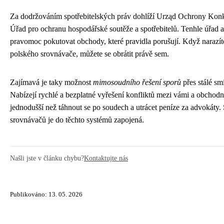
Za dodržováním spotřebitelských práv dohlíží Urząd Ochrony Kon
Úřad pro ochranu hospodářské soutěže a spotřebitelů. Tenhle úřad ak
pravomoc pokutovat obchody, které pravidla porušují. Když narazí
polského srovnávače, můžete se obrátit právě sem.
Zajímavá je taky možnost
mimosoudního řešení sporů
přes stálé sm
Nabízejí rychlé a bezplatné vyřešení konfliktů mezi vámi a obcho
jednodušší než táhnout se po soudech a utrácet peníze za advokáty.
srovnávačů je do těchto systémů zapojená.
Našli jste v článku chybu?
Kontaktujte nás
Publikováno: 13. 05. 2026