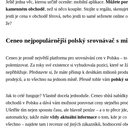
Ještě jedna věc, kterou určitě oceníte: mobilní aplikace.
Můžete por
kamenném obchodě
, než si něco koupíte. Stojíte u regálu, skenuj
jestli je cena v obchodě férová, nebo jestli to samé seženete online o
že?
Ceneo nejpopulárnější polský srovnávač s mi
Ceneo je prostě největší platforma pro srovnávání cen v Polsku – to
polemizovat. Za roky své existence si vybudovala pozici, které se 
nepřibližuje. Představte si, že máte přístup k desítkám milionů prod
prodejců, a to všechno na jednom místě. Přesně tohle vám
polský s
Jak to celé funguje? Vlastně docela jednoduše. Ceneo sbírá nabídky
obchodů v Polsku a dává vám možnost porovnat ceny stejného prod
Ušetříte tím nejen spoustu času, ale hlavně peníze – a o to přece jde
automaticky, takže máte
vždy aktuální informace
o tom, kde je co 
všechno – najdete tam i recenze od jiných zákazníků, hodnocení obc