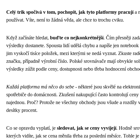
Celý trik spočívá v tom, pochopit, jak tyto platformy pracují
a n
používat. Víte, není to žádná věda, ale chce to trochu cviku.
Když začínáte hledat,
buďte co nejkonkrétnější
. Čím přesněji zadá
výsledky dostanete. Spousta lidí udělá chybu a napíše jen notebook 
jim vyskočí tisíce položek, mezi kterými se nedá vyznat. Zkuste rad
značku, případně výrobní číslo. Polské srovnávače mají obvykle solid
výsledky zúžit podle ceny, dostupnosti nebo třeba hodnocení obcho
Každá platforma má něco do sebe
- některé jsou skvělé na elektron
spotřebiče do domácnosti. Zkušení nakupující často kontrolují ceny
najednou. Proč? Protože ne všechny obchody jsou všude a rozdíly 
desítky procent.
Co se opravdu vyplatí, je
sledovat, jak se ceny vyvíjejí
. Hodně sro
kterých vidíte, jak se cena měnila třeba za poslední měsíce. Tohle j