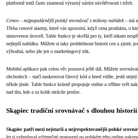
platformě totiž často znamená výrazný nárůst návštěvnosti i tržeb.
Ceneo – nejpopulárnější polský srovnávač s miliony nabídek
– má al
Třeba cenové alarmy, které vás upozorní, když cena produktu, o kt
stanovenou úroveň. Tahle funkce je skvělá pro ty, kteří nikam nespěc
nejlepší nabídku. Můžete si taky prohlédnout historii cen a zjistit, jes
výhodná, nebo jde jen o marketingový trik.
Mobilní aplikace pak celou věc posouvá ještě dál. Můžete srovnáv
obchodech – stačí naskenovat čárový kód a hned vidíte, jestli stejný
někde jinde. Tahle funkce krásně propojuje online a offline svět n
nad tím, kde a za kolik utrácíte peníze.
Skąpiec tradiční srovnávač s dlouhou historií
Skąpiec patří mezi nejstarší a nejrespektovanější polské srovná
let si vybudoval výjimečné postavení na polském trhu online nakup