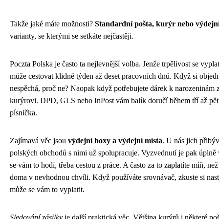
Takže jaké máte možnosti?
Standardní pošta, kurýr nebo výdejní
varianty, se kterými se setkáte nejčastěji.
Poczta Polska je často ta nejlevnější volba. Jenže trpělivost se vyplatí
může cestovat klidně týden až deset pracovních dnů. Když si objedn
nespěchá, proč ne? Naopak když potřebujete dárek k narozeninám za
kurýrovi. DPD, GLS nebo InPost vám balík doručí během tří až pěti 
písnička.
Zajímavá věc jsou
výdejní boxy a výdejní místa
. U nás jich přibý
polských obchodů s nimi už spolupracuje. Vyzvednutí je pak úplně 
se vám to hodí, třeba cestou z práce. A často za to zaplatíte míň, n
doma v nevhodnou chvíli. Když používáte srovnávač, zkuste si nasta
může se vám to vyplatit.
Sledování zásilky
je další praktická věc. Většina kurýrů i některé poš