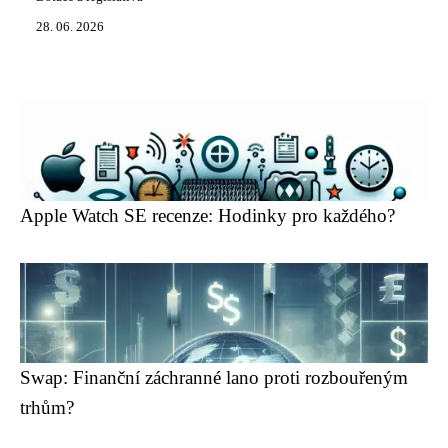
28. 06. 2026
Apple Watch SE recenze: Hodinky pro každého?
Swap: Finanční záchranné lano proti rozbouřeným
trhům?