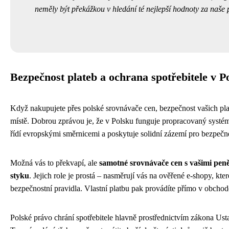
neměly být překážkou v hledání té nejlepší hodnoty za naše 
Bezpečnost plateb a ochrana spotřebitele v P
Když nakupujete přes polské srovnávače cen, bezpečnost vašich pl
místě. Dobrou zprávou je, že v Polsku funguje propracovaný systém 
řídí evropskými směrnicemi a poskytuje solidní zázemí pro bezpečn
Možná vás to překvapí, ale
samotné srovnávače cen s vašimi pen
styku
. Jejich role je prostá – nasměrují vás na ověřené e-shopy, kte
bezpečnostní pravidla. Vlastní platbu pak provádíte přímo v obchod
Polské právo chrání spotřebitele hlavně prostřednictvím zákona U