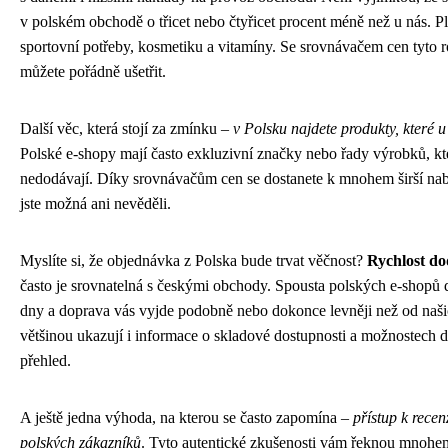
v polském obchodě o třicet nebo čtyřicet procent méně než u nás. Pla
sportovní potřeby, kosmetiku a vitamíny. Se srovnávačem cen tyto r
můžete pořádně ušetřit.
Další věc, která stojí za zmínku –
v Polsku najdete produkty, které 
Polské e-shopy mají často exkluzivní značky nebo řady výrobků, kt
nedodávají. Díky srovnávačům cen se dostanete k mnohem širší nabí
jste možná ani nevěděli.
Myslíte si, že objednávka z Polska bude trvat věčnost?
Rychlost do
často je srovnatelná s českými obchody. Spousta polských e-shopů d
dny a doprava vás vyjde podobně nebo dokonce levněji než od naš
většinou ukazují i informace o skladové dostupnosti a možnostech 
přehled.
A ještě jedna výhoda, na kterou se často zapomína –
přístup k rece
polských zákazníků
. Tyto autentické zkušenosti vám řeknou mnohem 