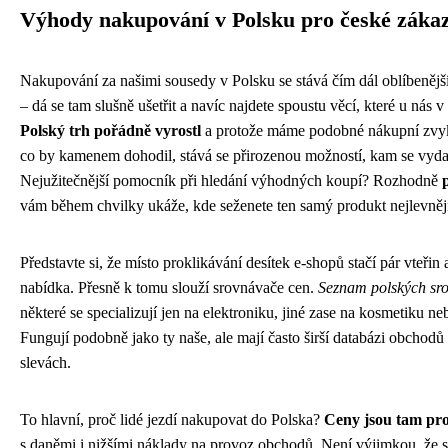
Výhody nakupování v Polsku pro české záka
Nakupování za našimi sousedy v Polsku se stává čím dál oblíbenější
– dá se tam slušně ušetřit a navíc najdete spoustu věcí, které u nás
Polský trh pořádně vyrostl
a protože máme podobné nákupní zvyklo
co by kamenem dohodil, stává se přirozenou možností, kam se vydat
Nejužitečnější pomocník při hledání výhodných koupí? Rozhodně
vám během chvilky ukáže, kde seženete ten samý produkt nejlevněj
Představte si, že místo proklikávání desítek e-shopů stačí pár vteřin 
nabídka. Přesně k tomu slouží srovnávače cen.
Seznam polských sr
některé se specializují jen na elektroniku, jiné zase na kosmetiku n
Fungují podobně jako ty naše, ale mají často širší databázi obchodů 
slevách.
To hlavní, proč lidé jezdí nakupovat do Polska?
Ceny jsou tam pros
s daněmi i nižšími náklady na provoz obchodů. Není výjimkou, že s