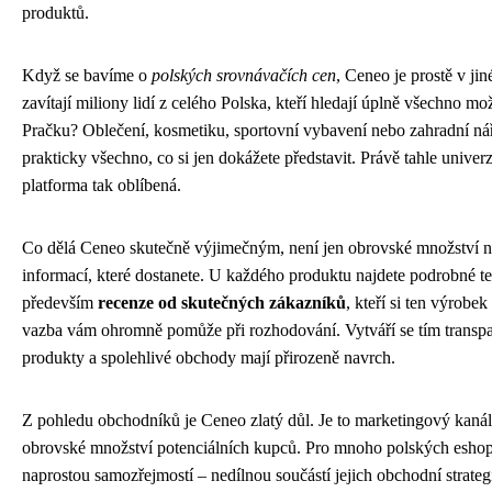
produktů.
Když se bavíme o
polských srovnávačích cen
, Ceneo je prostě v ji
zavítají miliony lidí z celého Polska, kteří hledají úplně všechno m
Pračku? Oblečení, kosmetiku, sportovní vybavení nebo zahradní n
prakticky všechno, co si jen dokážete představit. Právě tahle univerz
platforma tak oblíbená.
Co dělá Ceneo skutečně výjimečným, není jen obrovské množství nab
informací, které dostanete. U každého produktu najdete podrobné te
především
recenze od skutečných zákazníků
, kteří si ten výrobe
vazba vám ohromně pomůže při rozhodování. Vytváří se tím transpare
produkty a spolehlivé obchody mají přirozeně navrch.
Z pohledu obchodníků je Ceneo zlatý důl. Je to marketingový kanál,
obrovské množství potenciálních kupců. Pro mnoho polských eshopů
naprostou samozřejmostí – nedílnou součástí jejich obchodní strategi