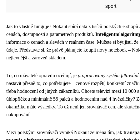
sport
Jak to vlastně funguje? Nokaut sbírá data z tisíců polských e-shop
cenách, dostupnosti a parametrech produktů.
Inteligentní algoritm
informace o cenách a slevách v reálném čase. Můžete si být jistí, že 
údaje. Představte si, že právě plánujete koupit nový notebook – No
nejlevnější a zároveň skladem.
To, co uživatelé opravdu oceňují, je
propracovaný systém filtrování
nastavit přesně to, co potřebujete – cenové rozpětí, konkrétní znač
třeba hodnocení od jiných zákazníků. Chcete televizi mezi 10 000 
úhlopříčkou minimálně 55 palců a hodnocením nad 4 hvězdičky? Za
okamžiku máte výsledky. To už není jen srovnávač cen, ale skutečně
nakupování.
Mezi polskými srovnávači vyniká Nokaut zejména tím, jak
transpa