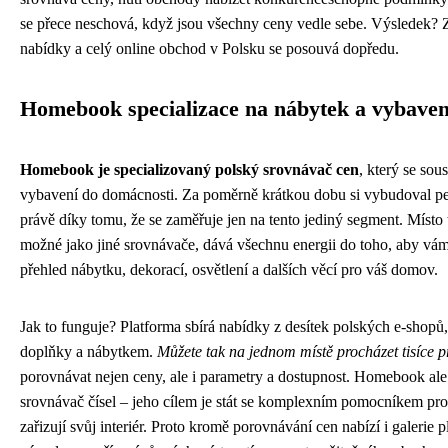
se přece neschová, když jsou všechny ceny vedle sebe. Výsledek? Zá
nabídky a celý online obchod v Polsku se posouvá dopředu.
Homebook specializace na nábytek a vybaven
Homebook je specializovaný polský srovnávač cen
, který se sou
vybavení do domácnosti. Za poměrně krátkou dobu si vybudoval pe
právě díky tomu, že se zaměřuje jen na tento jediný segment. Místo
možné jako jiné srovnávače, dává všechnu energii do toho, aby vá
přehled nábytku, dekorací, osvětlení a dalších věcí pro váš domov.
Jak to funguje? Platforma sbírá nabídky z desítek polských e-shopů
doplňky a nábytkem.
Můžete tak na jednom místě procházet tisíce 
porovnávat nejen ceny, ale i parametry a dostupnost. Homebook ale
srovnávač čísel – jeho cílem je stát se komplexním pomocníkem pro
zařizují svůj interiér. Proto kromě porovnávání cen nabízí i galerie p