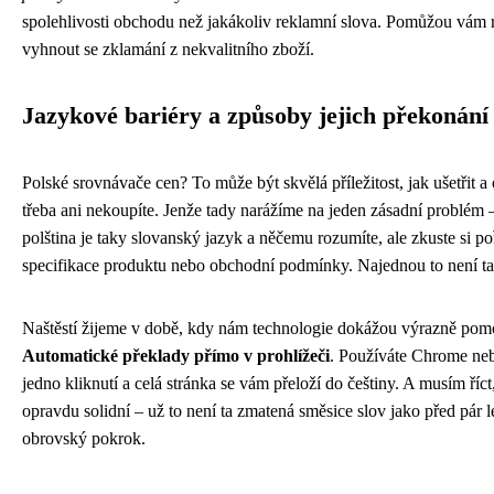
spolehlivosti obchodu než jakákoliv reklamní slova. Pomůžou vám 
vyhnout se zklamání z nekvalitního zboží.
Jazykové bariéry a způsoby jejich překonání
Polské srovnávače cen? To může být skvělá příležitost, jak ušetřit a 
třeba ani nekoupíte. Jenže tady narážíme na jeden zásadní problém
polština je taky slovanský jazyk a něčemu rozumíte, ale zkuste si poř
specifikace produktu nebo obchodní podmínky. Najednou to není t
Naštěstí žijeme v době, kdy nám technologie dokážou výrazně pomoc
Automatické překlady přímo v prohlížeči
. Používáte Chrome neb
jedno kliknutí a celá stránka se vám přeloží do češtiny. A musím říct
opravdu solidní – už to není ta zmatená směsice slov jako před pár l
obrovský pokrok.