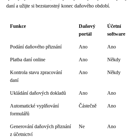
daní a užijte si bezstarostný konec daňového období.
Funkce
Daňový
Účetní
portál
software
Podání daňového přiznání
Ano
Ano
Platba daní online
Ano
Někdy
Kontrola stavu zpracování
Ano
Někdy
daní
Ukládání daňových dokladů
Ano
Ano
Automatické vyplňování
Částečně
Ano
formulářů
Generování daňových přiznání
Ne
Ano
z účetnictví