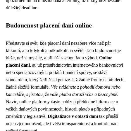
upozorněními na důležitá data a termíny, už nikdy nezmeškáte
důležitý deadline.
Budoucnost placení daní online
Představte si svět, kde placení daní nezabere více než pár
kliknutí, a to kdykoli a odkudkoli na světě. Tato budoucnost je
blíže, než si myslíte, a přináší s sebou řadu výhod.
Online
placení daní
, ať už prostřednictvím internetového bankovnictví
nebo specializovaných portálů finanční správy, se stává
standardem, který šetří čas i peníze. Už žádné fronty na úřadech,
žádné složité formuláře.
Vše zvládnete z pohodlí domova nebo
kanceláře, s jistotou, že vaše platba dorazí včas a bezchybně.
Navíc, online platformy často nabízejí přehledné informace o
vašich daňových povinnostech, historii plateb a případných
změnách v legislativě.
Digitalizace v oblasti daní
tak přináší
nejen zjednodušení, ale i větší transparentnost a kontrolu nad
vašimi financemi.