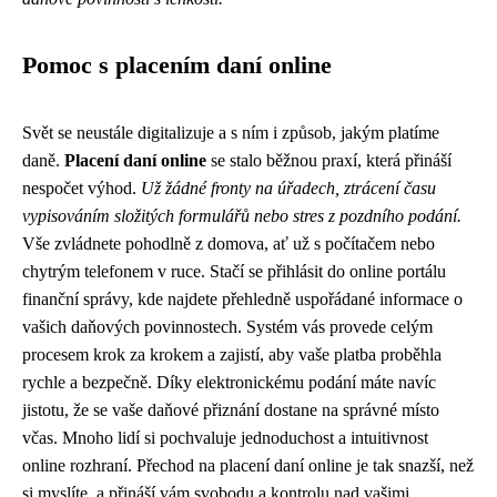
Pomoc s placením daní online
Svět se neustále digitalizuje a s ním i způsob, jakým platíme
daně.
Placení daní online
se stalo běžnou praxí, která přináší
nespočet výhod.
Už žádné fronty na úřadech, ztrácení času
vypisováním složitých formulářů nebo stres z pozdního podání.
Vše zvládnete pohodlně z domova, ať už s počítačem nebo
chytrým telefonem v ruce. Stačí se přihlásit do online portálu
finanční správy, kde najdete přehledně uspořádané informace o
vašich daňových povinnostech. Systém vás provede celým
procesem krok za krokem a zajistí, aby vaše platba proběhla
rychle a bezpečně. Díky elektronickému podání máte navíc
jistotu, že se vaše daňové přiznání dostane na správné místo
včas. Mnoho lidí si pochvaluje jednoduchost a intuitivnost
online rozhraní. Přechod na placení daní online je tak snazší, než
si myslíte, a přináší vám svobodu a kontrolu nad vašimi