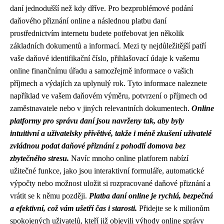
daní jednodušší než kdy dříve. Pro bezproblémové podání
daňového přiznání online a následnou platbu daní
prostřednictvím internetu budete potřebovat jen několik
základních dokumentů a informací. Mezi ty nejdůležitější patří
vaše daňové identifikační číslo, přihlašovací údaje k vašemu
online finančnímu úřadu a samozřejmě informace o vašich
příjmech a výdajích za uplynulý rok. Tyto informace naleznete
například ve vašem daňovém výměru, potvrzení o příjmech od
zaměstnavatele nebo v jiných relevantních dokumentech.
Online
platformy pro správu daní jsou navrženy tak, aby byly
intuitivní a uživatelsky přívětivé, takže i méně zkušení uživatelé
zvládnou podat daňové přiznání z pohodlí domova bez
zbytečného stresu.
Navíc mnoho online platforem nabízí
užitečné funkce, jako jsou interaktivní formuláře, automatické
výpočty nebo možnost uložit si rozpracované daňové přiznání a
vrátit se k němu později.
Platba daní online je rychlá, bezpečná
a efektivní, což vám ušetří čas i starosti.
Přidejte se k milionům
spokojených uživatelů, kteří již objevili výhody online správy