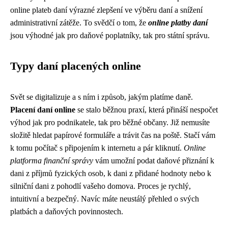
online plateb daní výrazné zlepšení ve výběru daní a snížení
administrativní zátěže. To svědčí o tom, že
online platby daní
jsou výhodné jak pro daňové poplatníky, tak pro státní správu.
Typy daní placených online
Svět se digitalizuje a s ním i způsob, jakým platíme daně.
Placení daní online
se stalo běžnou praxí, která přináší nespočet
výhod jak pro podnikatele, tak pro běžné občany. Již nemusíte
složitě hledat papírové formuláře a trávit čas na poště. Stačí vám
k tomu počítač s připojením k internetu a pár kliknutí.
Online
platforma finanční správy
vám umožní podat daňové přiznání k
dani z příjmů fyzických osob, k dani z přidané hodnoty nebo k
silniční dani z pohodlí vašeho domova. Proces je rychlý,
intuitivní a bezpečný. Navíc máte neustálý přehled o svých
platbách a daňových povinnostech.