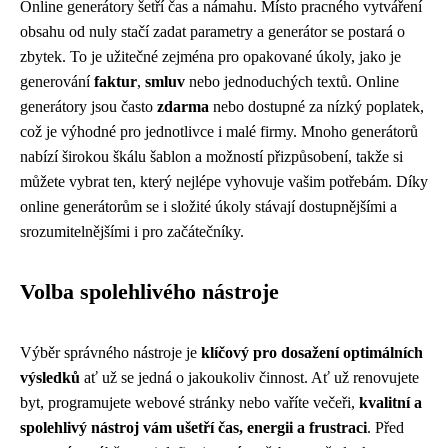
Online generátory šetří čas a námahu. Místo pracného vytváření
obsahu od nuly stačí zadat parametry a generátor se postará o
zbytek. To je užitečné zejména pro opakované úkoly, jako je
generování
faktur
,
smluv
nebo jednoduchých textů. Online
generátory jsou často
zdarma
nebo dostupné za nízký poplatek,
což je výhodné pro jednotlivce i malé firmy. Mnoho generátorů
nabízí širokou škálu šablon a možností přizpůsobení, takže si
můžete vybrat ten, který nejlépe vyhovuje vašim potřebám. Díky
online generátorům se i složité úkoly stávají dostupnějšími a
srozumitelnějšími i pro začátečníky.
Volba spolehlivého nástroje
Výběr správného nástroje je
klíčový pro dosažení optimálních
výsledků
ať už se jedná o jakoukoliv činnost. Ať už renovujete
byt, programujete webové stránky nebo vaříte večeři,
kvalitní a
spolehlivý nástroj vám ušetří čas, energii a frustraci
. Před