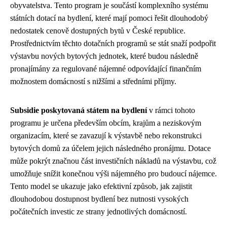
obyvatelstva. Tento program je součástí komplexního systému
státních dotací na bydlení, které mají pomoci řešit dlouhodobý
nedostatek cenově dostupných bytů v České republice.
Prostřednictvím těchto dotačních programů se stát snaží podpořit
výstavbu nových bytových jednotek, které budou následně
pronajímány za regulované nájemné odpovídající finančním
možnostem domácností s nižšími a středními příjmy.
Subsidie poskytovaná státem na bydlení
v rámci tohoto
programu je určena především obcím, krajům a neziskovým
organizacím, které se zavazují k výstavbě nebo rekonstrukci
bytových domů za účelem jejich následného pronájmu. Dotace
může pokrýt značnou část investičních nákladů na výstavbu, což
umožňuje snížit konečnou výši nájemného pro budoucí nájemce.
Tento model se ukazuje jako efektivní způsob, jak zajistit
dlouhodobou dostupnost bydlení bez nutnosti vysokých
počátečních investic ze strany jednotlivých domácností.