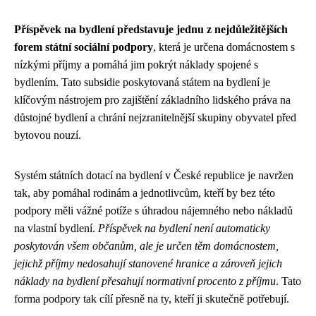
Příspěvek na bydlení představuje jednu z nejdůležitějších
forem státní sociální podpory
, která je určena domácnostem s
nízkými příjmy a pomáhá jim pokrýt náklady spojené s
bydlením. Tato subsidie poskytovaná státem na bydlení je
klíčovým nástrojem pro zajištění základního lidského práva na
důstojné bydlení a chrání nejzranitelnější skupiny obyvatel před
bytovou nouzí.
Systém státních dotací na bydlení v České republice je navržen
tak, aby pomáhal rodinám a jednotlivcům, kteří by bez této
podpory měli vážné potíže s úhradou nájemného nebo nákladů
na vlastní bydlení.
Příspěvek na bydlení není automaticky
poskytován všem občanům, ale je určen těm domácnostem,
jejichž příjmy nedosahují stanovené hranice a zároveň jejich
náklady na bydlení přesahují normativní procento z příjmu
. Tato
forma podpory tak cílí přesně na ty, kteří ji skutečně potřebují.