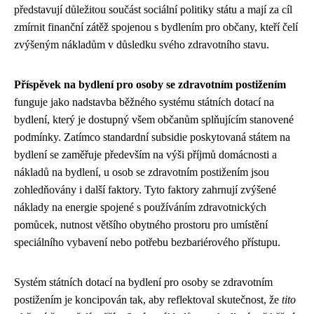
představují důležitou součást sociální politiky státu a mají za cíl
zmírnit finanční zátěž spojenou s bydlením pro občany, kteří čelí
zvýšeným nákladům v důsledku svého zdravotního stavu.
Příspěvek na bydlení pro osoby se zdravotním postižením
funguje jako nadstavba běžného systému státních dotací na
bydlení, který je dostupný všem občanům splňujícím stanovené
podmínky. Zatímco standardní subsidie poskytovaná státem na
bydlení se zaměřuje především na výši příjmů domácnosti a
nákladů na bydlení, u osob se zdravotním postižením jsou
zohledňovány i další faktory. Tyto faktory zahrnují zvýšené
náklady na energie spojené s používáním zdravotnických
pomůcek, nutnost většího obytného prostoru pro umístění
speciálního vybavení nebo potřebu bezbariérového přístupu.
Systém státních dotací na bydlení pro osoby se zdravotním
postižením je koncipován tak, aby reflektoval skutečnost, že
tito