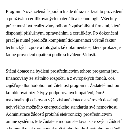
Program Nová zelená úsporám klade důraz na kvalitu provedení
a používání certifikovaných materiálů a technologií. Všechny
práce musí být realizovány odborně způsobilými firmami, které
disponují příslušnými oprávněními a certifikáty. Po dokončení
prací je nutné předložit kompletní dokumentaci včetně faktur,
technických zpráv a fotografické dokumentace, která prokazuje
řádné provedení opatření podle schválené žádosti.
Státní dotace na bydlení prostřednictvím tohoto programu jsou
financovány ze státního rozpočtu a z evropských fondů, což
zajišťuje dlouhodobou udržitelnost programu. Žadatelé mohou
kombinovat různé typy podporovaných opatření, čímž
maximalizují celkovou výši získané dotace a zároveň dosahují
nejvyššího možného energetického standardu své nemovitosti.
Administrace žádostí probíhá elektronicky prostřednictvím
online systému, kde žadatelé mohou sledovat stav svých žádostí
a komunikovat s pracovníky Státního fondu životního prostředí,