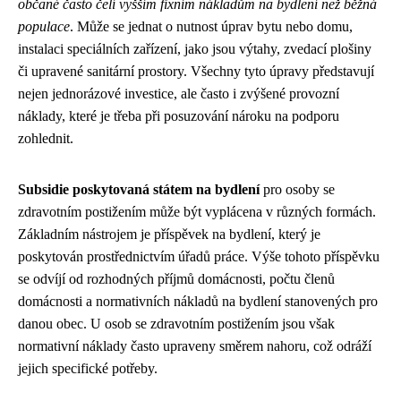
občané často čelí vyšším fixním nákladům na bydlení než běžná
populace
. Může se jednat o nutnost úprav bytu nebo domu,
instalaci speciálních zařízení, jako jsou výtahy, zvedací plošiny
či upravené sanitární prostory. Všechny tyto úpravy představují
nejen jednorázové investice, ale často i zvýšené provozní
náklady, které je třeba při posuzování nároku na podporu
zohlednit.
Subsidie poskytovaná státem na bydlení
pro osoby se
zdravotním postižením může být vyplácena v různých formách.
Základním nástrojem je příspěvek na bydlení, který je
poskytován prostřednictvím úřadů práce. Výše tohoto příspěvku
se odvíjí od rozhodných příjmů domácnosti, počtu členů
domácnosti a normativních nákladů na bydlení stanovených pro
danou obec. U osob se zdravotním postižením jsou však
normativní náklady často upraveny směrem nahoru, což odráží
jejich specifické potřeby.