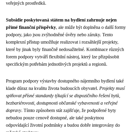
veřejných prostředků.
Subsidie poskytovaná státem na bydlení zahrnuje nejen
přímé finanční příspěvky
, ale může být doplněna o další formy
podpory, jako jsou zvýhodněné úvěry nebo záruky. Tento
komplexní přístup umožňuje realizovat i rozsáhlejší projekty,
které by jinak byly finančně nedosažitelné. Kombinace různých
forem podpory vytváří flexibilní nástroj, který lze přizpůsobit
specifickým potřebám jednotlivých projektů a regionů.
Program podpory výstavby dostupného nájemního bydlení také
klade důraz na kvalitu života budoucích obyvatel.
Projekty musí
splňovat přísné standardy týkající se dispozičního řešení bytů,
bezbariérovosti, dostupnosti občanské vybavenosti a veřejné
dopravy
. Tímto způsobem stát zajišťuje, že podpořené byty
nebudou pouze cenově dostupné, ale také poskytnou
odpovídající životní podmínky a budou dobře integrovány do