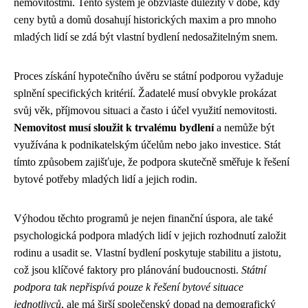
nemovitostmi. Tento systém je obzvláště důležitý v době, kdy
ceny bytů a domů dosahují historických maxim a pro mnoho
mladých lidí se zdá být vlastní bydlení nedosažitelným snem.
Proces získání hypotečního úvěru se státní podporou vyžaduje
splnění specifických kritérií. Žadatelé musí obvykle prokázat
svůj věk, příjmovou situaci a často i účel využití nemovitosti.
Nemovitost musí sloužit k trvalému bydlení
a nemůže být
využívána k podnikatelským účelům nebo jako investice. Stát
tímto způsobem zajišťuje, že podpora skutečně směřuje k řešení
bytové potřeby mladých lidí a jejich rodin.
Výhodou těchto programů je nejen finanční úspora, ale také
psychologická podpora mladých lidí v jejich rozhodnutí založit
rodinu a usadit se. Vlastní bydlení poskytuje stabilitu a jistotu,
což jsou klíčové faktory pro plánování budoucnosti.
Státní
podpora tak nepřispívá pouze k řešení bytové situace
jednotlivců
, ale má širší společenský dopad na demografický