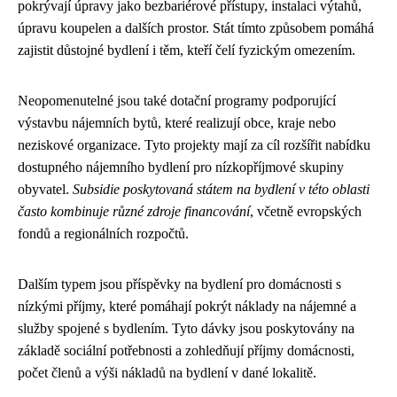
pokrývají úpravy jako bezbariérové přístupy, instalaci výtahů,
úpravu koupelen a dalších prostor. Stát tímto způsobem pomáhá
zajistit důstojné bydlení i těm, kteří čelí fyzickým omezením.
Neopomenutelné jsou také dotační programy podporující
výstavbu nájemních bytů, které realizují obce, kraje nebo
neziskové organizace. Tyto projekty mají za cíl rozšířit nabídku
dostupného nájemního bydlení pro nízkopříjmové skupiny
obyvatel.
Subsidie poskytovaná státem na bydlení v této oblasti
často kombinuje různé zdroje financování
, včetně evropských
fondů a regionálních rozpočtů.
Dalším typem jsou příspěvky na bydlení pro domácnosti s
nízkými příjmy, které pomáhají pokrýt náklady na nájemné a
služby spojené s bydlením. Tyto dávky jsou poskytovány na
základě sociální potřebnosti a zohledňují příjmy domácnosti,
počet členů a výši nákladů na bydlení v dané lokalitě.