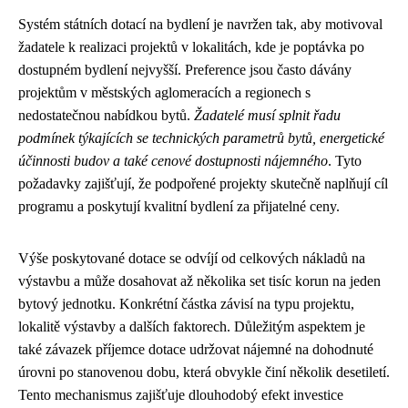
Systém státních dotací na bydlení je navržen tak, aby motivoval
žadatele k realizaci projektů v lokalitách, kde je poptávka po
dostupném bydlení nejvyšší. Preference jsou často dávány
projektům v městských aglomeracích a regionech s
nedostatečnou nabídkou bytů.
Žadatelé musí splnit řadu
podmínek týkajících se technických parametrů bytů, energetické
účinnosti budov a také cenové dostupnosti nájemného
. Tyto
požadavky zajišťují, že podpořené projekty skutečně naplňují cíl
programu a poskytují kvalitní bydlení za přijatelné ceny.
Výše poskytované dotace se odvíjí od celkových nákladů na
výstavbu a může dosahovat až několika set tisíc korun na jeden
bytový jednotku. Konkrétní částka závisí na typu projektu,
lokalitě výstavby a dalších faktorech. Důležitým aspektem je
také závazek příjemce dotace udržovat nájemné na dohodnuté
úrovni po stanovenou dobu, která obvykle činí několik desetiletí.
Tento mechanismus zajišťuje dlouhodobý efekt investice