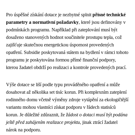
Pro úspěšné získání dotace je nezbytné splnit
přísné technické
parametry a normativní požadavky
, které jsou definovány v
podmínkách programu. Například při zateplování musí být
dosaženo stanovených hodnot součinitele prostupu tepla, což
zajišťuje skutečnou energetickou úspornost provedených
opatření. Subsidie poskytovaná státem na bydlení v rámci tohoto
programu je poskytována formou přímé finanční podpory,
kterou žadatel obdrží po realizaci a kontrole provedených prací.
Výše dotace se liší podle typu prováděného opatření a může
dosahovat až několika set tisíc korun. Při komplexním zateplení
rodinného domu včetně výměny zdroje vytápění za ekologičtější
variantu mohou vlastníci získat podporu v řádech statisíců
korun. Je důležité zdůraznit, že
žádost o dotaci musí být podána
ještě před zahájením realizace projektu
, jinak ztrácí žadatel
nárok na podporu.