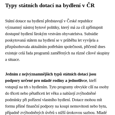
Typy státních dotací na bydlení v ČR
Státní dotace na bydlení představují v České republice
významný nástroj bytové politiky, který má za cíl zpřístupnit
dostupné bydlení širokým vrstvám obyvatelstva. Subsidie
poskytovaná státem na bydlení se v průběhu let vyvíjela a
přizpůsobovala aktuálním potřebám společnosti, přičemž dnes
existuje celá řada programů zaměřených na různé cílové skupiny
a situace.
Jedním z nejvýznamnějších typů státních dotací jsou
podpory určené pro mladé rodiny a jednotlivce
, kteří
vstupují na trh s bydlením. Tyto programy obvykle cílí na osoby
do třiceti nebo pětatřiceti let věku a nabízejí zvýhodněné
podmínky při pořízení vlastního bydlení. Dotace mohou mít
formu přímé finanční podpory na koupi nemovitosti nebo bytu,
případně zvýhodněných úvěrů s nižší úrokovou sazbou. Mladé