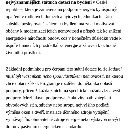
nejvýznamnějších státních dotací na bydlení
v České
republice, která je zaměřena na podporu energeticky úsporných
opatření v rodinných domech a bytových jednotkách. Tato
subsidie poskytovaná státem na bydlení má za cíl motivovat
občany k modernizaci jejich nemovitostí a přispět tak ke snížení
energetické náročnosti budov, což v konečném důsledku vede k
úspoře finančních prostředků za energie a zároveň k ochraně
životního prostředí.
Základní podmínkou pro čerpání této státní dotace je, že
žadatel
musí být vlastníkem nebo spoluvlastníkem nemovitosti
, na kterou
chce dotaci získat. Program je rozdělen do několika oblastí
podpory, přičemž každá z nich má specifické požadavky a výši
podpory. Mezi hlavní podporované aktivity patří zateplení
obvodových stěn, střechy nebo stropu nejvyššího podlaží,
výměna oken a dveří, instalace účinného zdroje vytápění
využívajícího obnovitelné zdroje energie nebo výstavba nových
domů v pasivním energetickém standardu.