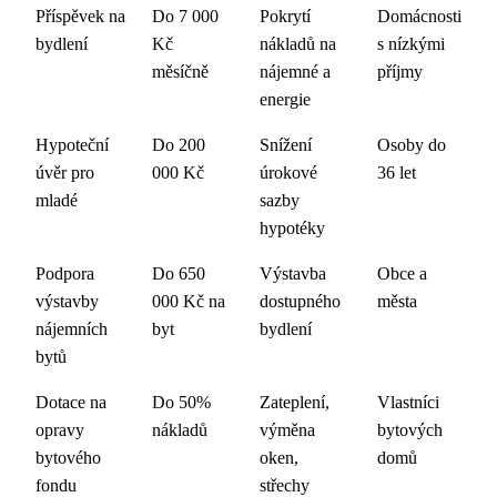
Příspěvek na
Do 7 000
Pokrytí
Domácnosti
bydlení
Kč
nákladů na
s nízkými
měsíčně
nájemné a
příjmy
energie
Hypoteční
Do 200
Snížení
Osoby do
úvěr pro
000 Kč
úrokové
36 let
mladé
sazby
hypotéky
Podpora
Do 650
Výstavba
Obce a
výstavby
000 Kč na
dostupného
města
nájemních
byt
bydlení
bytů
Dotace na
Do 50%
Zateplení,
Vlastníci
opravy
nákladů
výměna
bytových
bytového
oken,
domů
fondu
střechy