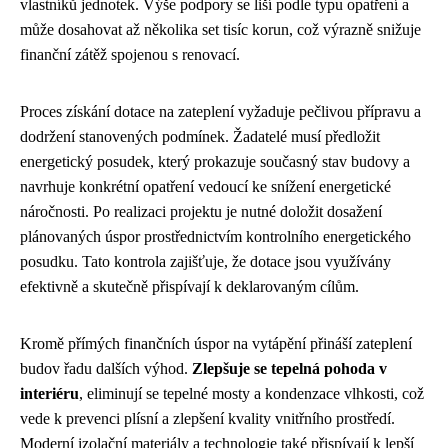
vlastníků jednotek. Výše podpory se liší podle typu opatření a
může dosahovat až několika set tisíc korun, což výrazně snižuje
finanční zátěž spojenou s renovací.
Proces získání dotace na zateplení vyžaduje pečlivou přípravu a
dodržení stanovených podmínek. Žadatelé musí předložit
energetický posudek, který prokazuje současný stav budovy a
navrhuje konkrétní opatření vedoucí ke snížení energetické
náročnosti. Po realizaci projektu je nutné doložit dosažení
plánovaných úspor prostřednictvím kontrolního energetického
posudku. Tato kontrola zajišťuje, že dotace jsou využívány
efektivně a skutečně přispívají k deklarovaným cílům.
Kromě přímých finančních úspor na vytápění přináší zateplení
budov řadu dalších výhod.
Zlepšuje se tepelná pohoda v
interiéru
, eliminují se tepelné mosty a kondenzace vlhkosti, což
vede k prevenci plísní a zlepšení kvality vnitřního prostředí.
Moderní izolační materiály a technologie také přispívají k lepší