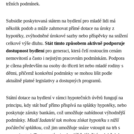
tržních podmínek.
Subsidie poskytovaná státem na bydlení pro mladé lidi má
několik podob a může zahrnovat přímé dotace na úroky z
hypotéky, zvýhodněné úrokové sazby nebo příspěvky na snížení
celkové výše dluhu.
Stát tímto způsobem aktivně podporuje
dostupnost bydlení
pro generaci, která čelí rostoucím cenám
nemovitostí a často i nejistým pracovním podmínkám. Podpora
je cílena především na osoby do třiceti let nebo mladé rodiny s
dětmi, přičemž konkrétní podmínky se mohou lišit podle
aktuálně platné legislativy a dostupných programů.
Státní dotace na bydlení v rámci hypotečních úvěrů fungují na
principu, kdy stát buď přímo přispívá na splátky hypotéky, nebo
poskytuje záruky bankám, což umožňuje nabídnout výhodnější
podmínky.
Mladí žadatelé tak mohou získat hypotéku s nižší
počáteční splátkou
, což jim umožňuje snáze vstoupit na trh s