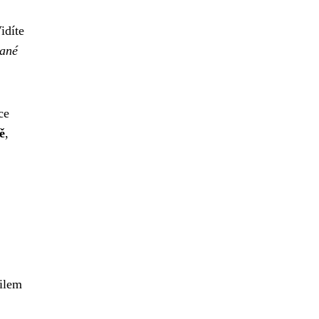
idíte
ané
ce
ě
,
ailem