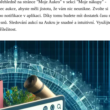
přehledně na stránce "Moje Aukro" v sekci "Moje nákupy" -
ec aukce, abyste měli jistotu, že vám nic neunikne. Zvolte si
 notifikace v aplikaci. Díky tomu budete mít dostatek času n
 snů. Sledování aukcí na Aukru je snadné a intuitivní. Využijt
íležitost.