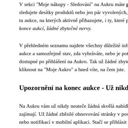
V sekci "Moje nákupy - Sledování" na Aukru máte
sledujete desítky produktů nebo jen pár vyvolených, 
tu aukce, na kterých aktivně přihazujete, i ty, kter
konce aukcí, žádné zbytečné nervy.
V přehledném seznamu najdete všechny důležité info
aukce a samozřejmě stav, zda vyhráváte, nebo je pot
dostupné po přihlášení na Aukro. Tak už žádné zbyteč
kliknout na "Moje Aukro" a hned víte, na čem jste.
Upozornění na konec aukce - Už nik
Na Aukru vám už nikdy neuteče žádná skvělá nabíd
zajímají. Už žádné zběsilé obnovování stránky v p
nebo notifikací v mobilní aplikaci. Stačí se přihlási