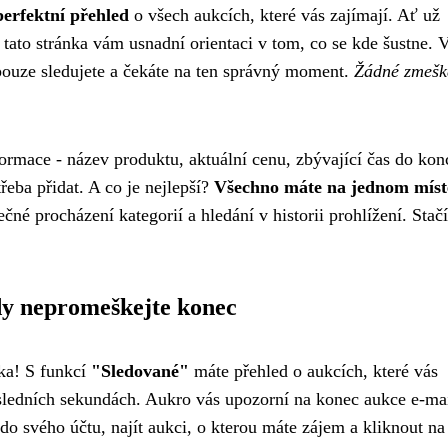
perfektní přehled
o všech aukcích, které vás zajímají. Ať už
tato stránka vám usnadní orientaci v tom, co se kde šustne. V
é pouze sledujete a čekáte na ten správný moment.
Žádné zmešk
rmace - název produktu, aktuální cenu, zbývající čas do kon
řeba přidat. A co je nejlepší?
Všechno máte na jednom míst
né procházení kategorií a hledání v historii prohlížení. Stačí
dy nepromeškejte konec
ka! S funkcí
"Sledované"
máte přehled o aukcích, které vás
osledních sekundách. Aukro vás upozorní na konec aukce e-m
t do svého účtu, najít aukci, o kterou máte zájem a kliknout na