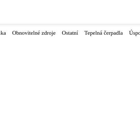
ika
Obnovitelné zdroje
Ostatní
Tepelná čerpadla
Úspo