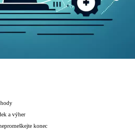
výhody
dek a výher
nepromeškejte konec