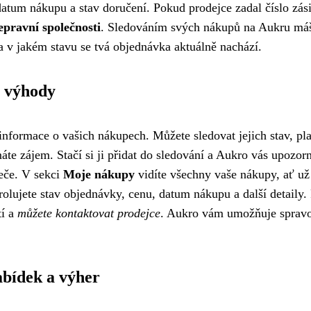
datum nákupu a stav doručení. Pokud prodejce zadal číslo zási
epravní společnosti
. Sledováním svých nákupů na Aukru má
 a v jakém stavu se tvá objednávka aktuálně nachází.
o výhody
nformace o vašich nákupech. Můžete sledovat jejich stav, pla
e zájem. Stačí si ji přidat do sledování a Aukro vás upozorn
teče. V sekci
Moje nákupy
vidíte všechny vaše nákupy, ať už
olujete stav objednávky, cenu, datum nákupu a další detaily
tí a
můžete kontaktovat prodejce
. Aukro vám umožňuje sprav
abídek a výher