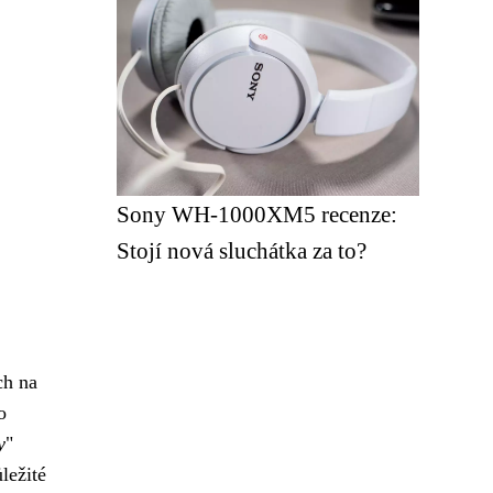
Sony WH-1000XM5 recenze:
Stojí nová sluchátka za to?
ch na
o
y
"
ležité