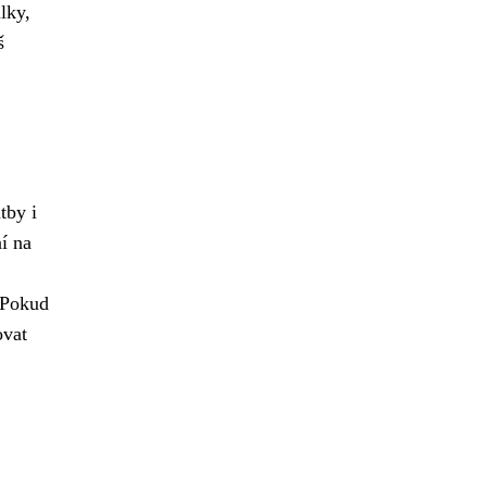
lky,
š
tby i
í na
. Pokud
ovat