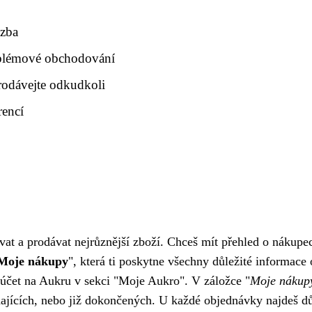
azba
oblémové obchodování
rodávejte odkudkoli
rencí
vat a prodávat nejrůznější zboží. Chceš mít přehled o nákupe
Moje nákupy
", která ti poskytne všechny důležité informace 
j účet na Aukru v sekci "Moje Aukro". V záložce "
Moje nákup
hajících, nebo již dokončených. U každé objednávky najdeš dů