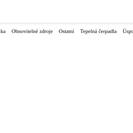
ika
Obnovitelné zdroje
Ostatní
Tepelná čerpadla
Úspo