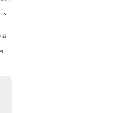
 – o
y až
oj