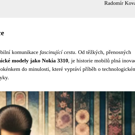
Radomír Kov
ce
mobilní komunikace
fascinující cestu
. Od těžkých, přenosných
nické modely jako Nokia 3310
, je historie mobilů plná inova
 okénkem do minulosti, které vypráví příběh o technologické
yky.