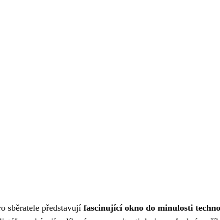
o sběratele představují
fascinující okno do minulosti techno