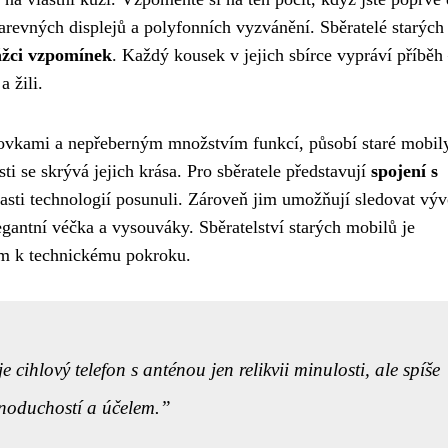
barevných displejů a polyfonních vyzvánění. Sběratelé starých
ážci vzpomínek
. Každý kousek v jejich sbírce vypráví příběh
 žili.
ovkami a nepřeberným množstvím funkcí, působí staré mobil
ti se skrývá jejich krása. Pro sběratele představují
spojení s
lasti technologií posunuli. Zároveň jim umožňují sledovat výv
gantní véčka a vysouváky. Sběratelství starých mobilů je
vem k technickému pokroku.
cihlový telefon s anténou jen relikvii minulosti, ale spíše
dnoduchostí a účelem.