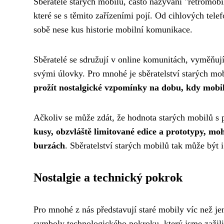
Sběratelé starých mobilů, často nazývaní "retromobil
které se s těmito zařízeními pojí. Od cihlových tel
sobě nese kus historie mobilní komunikace.
Sběratelé se sdružují v online komunitách, vyměňují
svými úlovky. Pro mnohé je sběratelství starých mob
prožít nostalgické vzpomínky na dobu, kdy mobi
Ačkoliv se může zdát, že hodnota starých mobilů s 
kusy, obzvláště limitované edice a prototypy, m
burzách
. Sběratelství starých mobilů tak může být i
Nostalgie a technický pokrok
Pro mnohé z nás představují staré mobily víc než jen
symboly technologického pokroku, který jsme zažili 