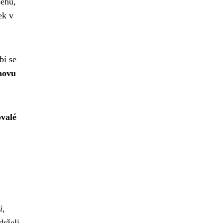
běhů,
ek v
bí se
novu
valé
i
,
drželi