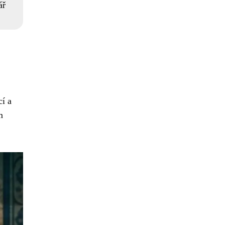
ář
cí a
m