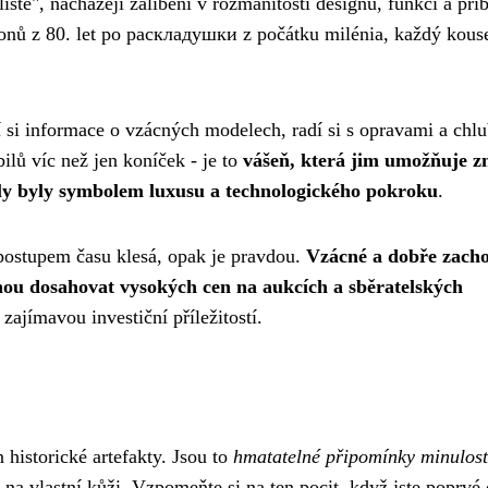
isté", nacházejí zalíbení v rozmanitosti designu, funkcí a pří
efonů z 80. let po раскладушки z počátku milénia, každý kous
 si informace o vzácných modelech, radí si s opravami a chlu
ilů víc než jen koníček - je to
vášeň, která jim umožňuje z
ly byly symbolem luxusu a technologického pokroku
.
postupem času klesá, opak je pravdou.
Vzácné a dobře zacho
ohou dosahovat vysokých cen na aukcích a sběratelských
 zajímavou investiční příležitostí.
 historické artefakty. Jsou to
hmatatelné připomínky minulost
na vlastní kůži. Vzpomeňte si na ten pocit, když jste poprvé 