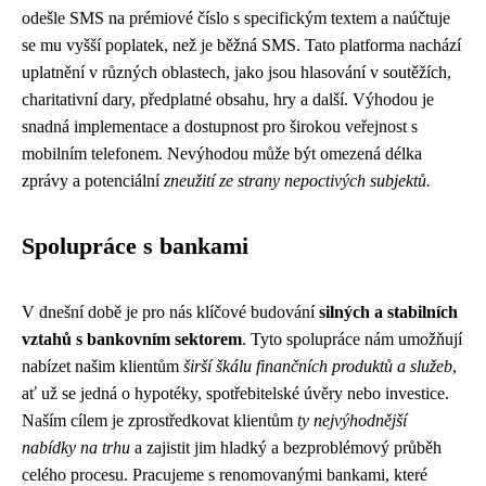
odešle SMS na prémiové číslo s specifickým textem a naúčtuje
se mu vyšší poplatek, než je běžná SMS. Tato platforma nachází
uplatnění v různých oblastech, jako jsou hlasování v soutěžích,
charitativní dary, předplatné obsahu, hry a další. Výhodou je
snadná implementace a dostupnost pro širokou veřejnost s
mobilním telefonem. Nevýhodou může být omezená délka
zprávy a potenciální
zneužití ze strany nepoctivých subjektů.
Spolupráce s bankami
V dnešní době je pro nás klíčové budování
silných a stabilních
vztahů s bankovním sektorem
. Tyto spolupráce nám umožňují
nabízet našim klientům
širší škálu finančních produktů a služeb
,
ať už se jedná o hypotéky, spotřebitelské úvěry nebo investice.
Naším cílem je zprostředkovat klientům
ty nejvýhodnější
nabídky na trhu
a zajistit jim hladký a bezproblémový průběh
celého procesu. Pracujeme s renomovanými bankami, které