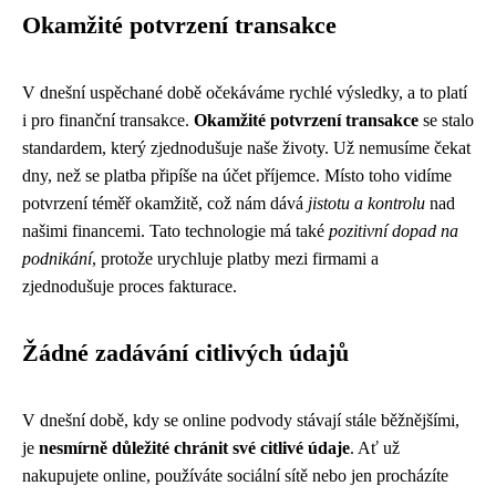
Okamžité potvrzení transakce
V dnešní uspěchané době očekáváme rychlé výsledky, a to platí
i pro finanční transakce.
Okamžité potvrzení transakce
se stalo
standardem, který zjednodušuje naše životy. Už nemusíme čekat
dny, než se platba připíše na účet příjemce. Místo toho vidíme
potvrzení téměř okamžitě, což nám dává
jistotu a kontrolu
nad
našimi financemi. Tato technologie má také
pozitivní dopad na
podnikání
, protože urychluje platby mezi firmami a
zjednodušuje proces fakturace.
Žádné zadávání citlivých údajů
V dnešní době, kdy se online podvody stávají stále běžnějšími,
je
nesmírně důležité chránit své citlivé údaje
. Ať už
nakupujete online, používáte sociální sítě nebo jen procházíte