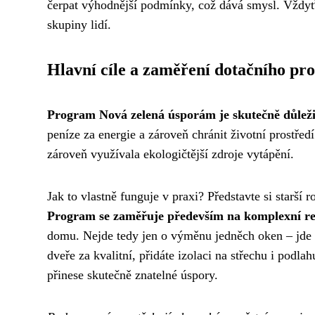
čerpat výhodnější podmínky, což dává smysl. Vždyť 
skupiny lidí.
Hlavní cíle a zaměření dotačního p
Program Nová zelená úsporám je skutečně důleži
peníze za energie a zároveň chránit životní prostřed
zároveň využívala ekologičtější zdroje vytápění.
Jak to vlastně funguje v praxi? Představte si starš
Program se zaměřuje především na komplexní r
domu. Nejde tedy jen o výměnu jedněch oken – jde o
dveře za kvalitní, přidáte izolaci na střechu i podl
přinese skutečně znatelné úspory.