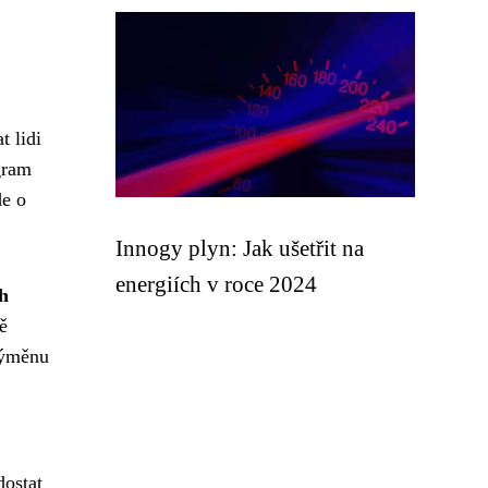
t lidi
gram
de o
Innogy plyn: Jak ušetřit na
energiích v roce 2024
h
ě
 výměnu
dostat