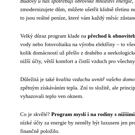
Budovy u nás spotřebují obrovské množství energie
,
zmodernizujete dům, můžete ušetřit klidně třetinu ne
to jsou reálné peníze, které vám každý měsíc zůsta
Velký důraz program klade na
přechod k obnovite
vody nebo fotovoltaika na výrobu elektřiny – to vše
kolik domácností už přešlo z drahého a neekologick
nižší účty, větší komfort a čistší vzduch pro všechny
Důležitá je také
kvalita vzduchu uvnitř vašeho dom
zpětným získáváním tepla. Zní to složitě, ale princ
vyhazovali teplo ven oknem.
Co je skvělé?
Program myslí i na rodiny s nižšími
nízké účty za energie by neměly být luxusem jen pr
finančně položilo.