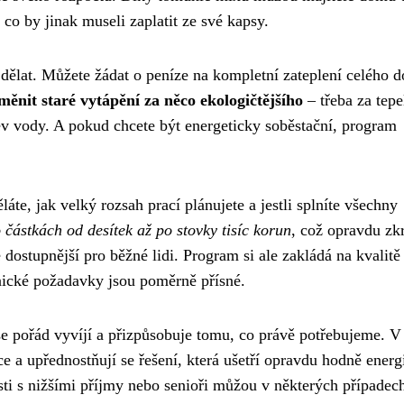
 co by jinak museli zaplatit ze své kapsy.
 dělat. Můžete žádat o peníze na kompletní zateplení celého 
měnit staré vytápění za něco ekologičtějšího
– třeba za tepe
ev vody. A pokud chcete být energeticky soběstační, program
áte, jak velký rozsah prací plánujete a jestli splníte všechny
částkách od desítek až po stovky tisíc korun
, což opravdu zk
é dostupnější pro běžné lidi. Program si ale zakládá na kvalitě
nické požadavky jsou poměrně přísné.
se pořád vyvíjí a přizpůsobuje tomu, co právě potřebujeme. V
e a upřednostňují se řešení, která ušetří opravdu hodně energ
sti s nižšími příjmy nebo senioři můžou v některých případec