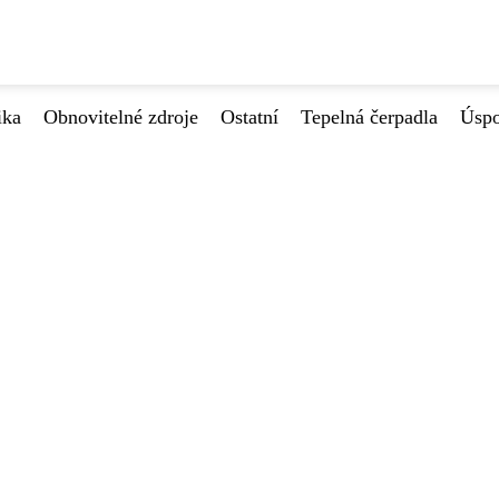
ika
Obnovitelné zdroje
Ostatní
Tepelná čerpadla
Úspo