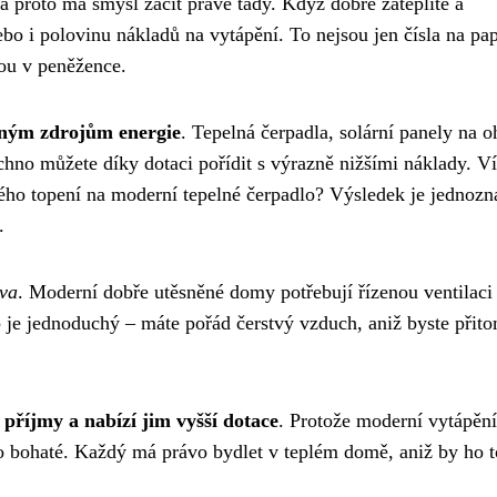
 a proto má smysl začít právě tady. Když dobře zateplíte a
bo i polovinu nákladů na vytápění. To nejsou jen čísla na pap
nou v peněžence.
lným zdrojům energie
. Tepelná čerpadla, solární panely na o
chno můžete díky dotaci pořídit s výrazně nižšími náklady. Ví
ého topení na moderní tepelné čerpadlo? Výsledek je jednozn
.
ova
. Moderní dobře utěsněné domy potřebují řízenou ventilaci
ip je jednoduchý – máte pořád čerstvý vzduch, aniž byste přit
 příjmy a nabízí jim vyšší dotace
. Protože moderní vytápění
o bohaté. Každý má právo bydlet v teplém domě, aniž by ho t