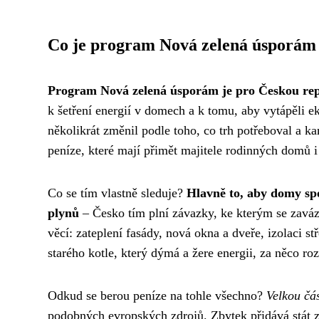
Co je program Nová zelená úsporám
Program Nová zelená úsporám je pro Českou rep
k šetření energií v domech a k tomu, aby vytápěli e
několikrát změnil podle toho, co trh potřeboval a 
peníze, které mají přimět majitele rodinných domů i
Co se tím vlastně sleduje?
Hlavně to, aby domy sp
plynů
– Česko tím plní závazky, ke kterým se zavá
věcí: zateplení fasády, nová okna a dveře, izolaci 
starého kotle, který dýmá a žere energii, za něco ro
Odkud se berou peníze na tohle všechno?
Velkou čá
podobných evropských zdrojů. Zbytek přidává stát 