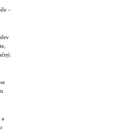
íře –
hřev
te,
ačný:
 se
om
 a
o