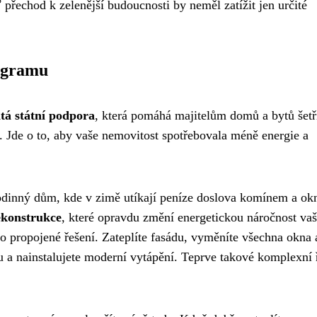
přechod k zelenější budoucnosti by neměl zatížit jen určité
rogramu
tá státní podpora
, která pomáhá majitelům domů a bytů šetř
í. Jde o to, aby vaše nemovitost spotřebovala méně energie a
í rodinný dům, kde v zimě utíkají peníze doslova komínem a ok
ekonstrukce
, které opravdu změní energetickou náročnost va
 propojené řešení. Zateplíte fasádu, vyměníte všechna okna 
ahu a nainstalujete moderní vytápění. Teprve takové komplexní 