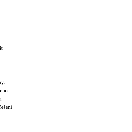
it
ny.
šeho
a
řešení