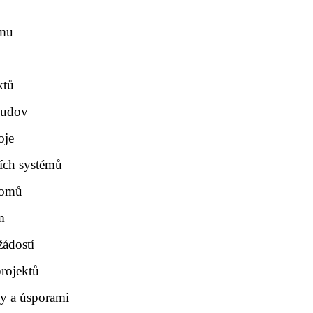
amu
ktů
budov
oje
ních systémů
domů
m
žádostí
rojektů
y a úsporami