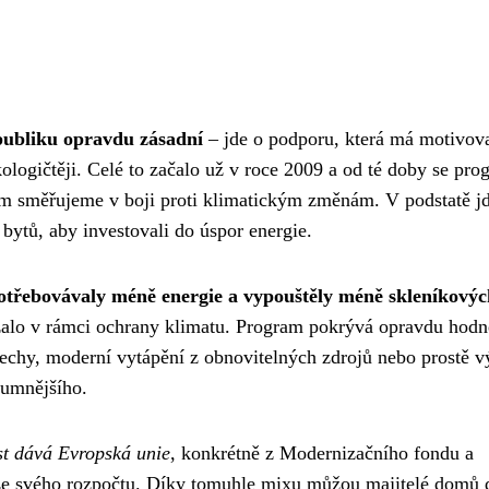
ubliku opravdu zásadní
– jde o podporu, která má motivova
kologičtěji. Celé to začalo už v roce 2009 a od té doby se pro
kam směřujeme v boji proti klimatickým změnám. V podstatě j
 bytů, aby investovali do úspor energie.
otřebovávaly méně energie a vypouštěly méně skleníkovýc
zalo v rámci ochrany klimatu. Program pokrývá opravdu hodn
střechy, moderní vytápění z obnovitelných zdrojů nebo prostě
zumnějšího.
st dává Evropská unie
, konkrétně z Modernizačního fondu a
ze svého rozpočtu. Díky tomuhle mixu můžou majitelé domů 