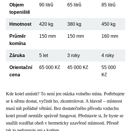
Objem
90 litrů
65 litrů
85 litrů
topeniště
Hmotnost
420 kg
380 kg
450 kg
Průměr
150 mm
150 mm
160 mm
komína
Záruka
5 let
3 roky
4 roky
Orientační
65 000 Kč
45 000 Kč
55 000
cena
Kč
Kde kotel umístit? To není jen otázka volného místa. Potřebujete
se k němu dostat, vyčistit ho, zkontrolovat. A hlavně – místnost
musí mít pořádné větrání. Bez dostatečného přívodu vzduchu
kotel prostě nemůže správně fungovat. Představte si, že byste se
snažili rozdělat oheň v hermeticky uzavřené místnosti. Přesně
tak to nefunguje ani s kotlem.