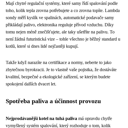
Mají chytré regulační systémy, které samy řídí spalování podle
toho, kolik tepla zrovna potřebujete a co zrovna topíte. Lambda
sondy měří kyslík ve spalinách, automatické podavače samy
přikládají palivo, elektronika reguluje přívod vzduchu. Díky
tomu nejen méně znečišťujete, ale taky ušetříte na palivu. To
není žádná futuristická vize – tohle všechno je běžný standard u
kotlů, které si dnes lidé nejčastěji kupují.
Takže když narazíte na certifikace a normy, neberte to jako
zbytečnou byrokracii. Je to vlastně vaše pojistka, že dostáváte
kvalitní, bezpečné a ekologické zařízení, se kterým budete
spokojení dalších dvacet let.
Spotřeba paliva a účinnost provozu
Nejprodávanější kotel na tuhá paliva
má opravdu chytře
vymyšlený systém spalování, který rozhoduje o tom, kolik