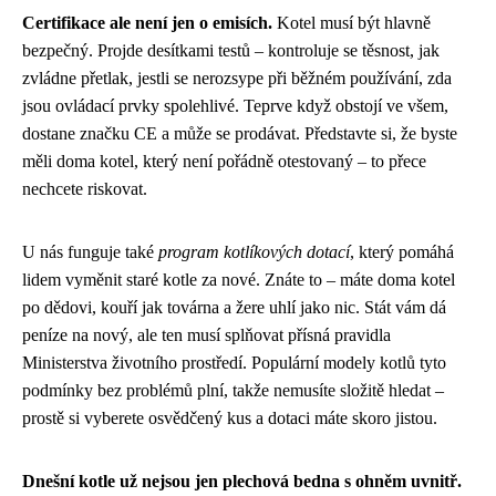
Certifikace ale není jen o emisích.
Kotel musí být hlavně
bezpečný. Projde desítkami testů – kontroluje se těsnost, jak
zvládne přetlak, jestli se nerozsype při běžném používání, zda
jsou ovládací prvky spolehlivé. Teprve když obstojí ve všem,
dostane značku CE a může se prodávat. Představte si, že byste
měli doma kotel, který není pořádně otestovaný – to přece
nechcete riskovat.
U nás funguje také
program kotlíkových dotací
, který pomáhá
lidem vyměnit staré kotle za nové. Znáte to – máte doma kotel
po dědovi, kouří jak továrna a žere uhlí jako nic. Stát vám dá
peníze na nový, ale ten musí splňovat přísná pravidla
Ministerstva životního prostředí. Populární modely kotlů tyto
podmínky bez problémů plní, takže nemusíte složitě hledat –
prostě si vyberete osvědčený kus a dotaci máte skoro jistou.
Dnešní kotle už nejsou jen plechová bedna s ohněm uvnitř.