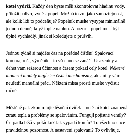
kotel vydrží.
Každý den byste měli zkontrolovat hladinu vody,
přiložit palivo, vynést popel. Možná to zní jako samozřejmost,
ale kolik lidí to podceňuje? Popelník musíte vysypat minimálně
jednou denně, když topíte naplno. A pozor – popel musí být
úplně vychladlý, jinak si koledujete o průšvih.
Jednou týdně si najděte čas na pořádné čištění. Spalovací
komora, rošt, výměník – to všechno se zanáší. Usazeniny a
dehet vám sežerou účinnost a časem pokazí celý kotel.
Některé
moderní modely mají sice čisticí mechanismy
, ale ani ty vám
neušetří manuální práci. Některá místa prostě musíte vyčistit
ručně.
Měsíčně pak zkontrolujte těsnění dvířek – netěsní kotel znamená
ztrátu tepla a problémy se spalováním. Fungují pojistné ventily?
Čerpadla běží v pořádku? Jak vypadá komín? To všechno chce
pravidelnou pozornost. A nastavení spalování? To ovlivňuje,