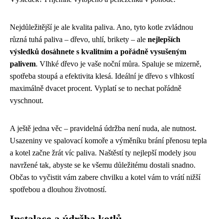
Nejdůležitější je ale kvalita paliva. Ano, tyto kotle zvládnou
různá tuhá paliva – dřevo, uhlí, brikety – ale
nejlepších
výsledků dosáhnete s kvalitním a pořádně vysušeným
palivem
. Vlhké dřevo je vaše noční můra. Spaluje se mizerně,
spotřeba stoupá a efektivita klesá. Ideální je dřevo s vlhkostí
maximálně dvacet procent. Vyplatí se to nechat pořádně
vyschnout.
A ještě jedna věc – pravidelná údržba není nuda, ale nutnost.
Usazeniny ve spalovací komoře a výměníku brání přenosu tepla
a kotel začne žrát víc paliva. Naštěstí ty nejlepší modely jsou
navržené tak, abyste se ke všemu důležitému dostali snadno.
Občas to vyčistit vám zabere chvilku a kotel vám to vrátí nižší
spotřebou a dlouhou životností.
Instalace a údržba kotlů