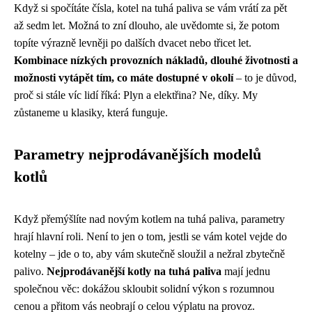
Když si spočítáte čísla, kotel na tuhá paliva se vám vrátí za pět
až sedm let. Možná to zní dlouho, ale uvědomte si, že potom
topíte výrazně levněji po dalších dvacet nebo třicet let.
Kombinace nízkých provozních nákladů, dlouhé životnosti a
možnosti vytápět tím, co máte dostupné v okolí
– to je důvod,
proč si stále víc lidí říká: Plyn a elektřina? Ne, díky. My
zůstaneme u klasiky, která funguje.
Parametry nejprodávanějších modelů
kotlů
Když přemýšlíte nad novým kotlem na tuhá paliva, parametry
hrají hlavní roli. Není to jen o tom, jestli se vám kotel vejde do
kotelny – jde o to, aby vám skutečně sloužil a nežral zbytečně
palivo.
Nejprodávanější kotly na tuhá paliva
mají jednu
společnou věc: dokážou skloubit solidní výkon s rozumnou
cenou a přitom vás neobrají o celou výplatu na provoz.