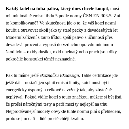
Každý kotel na tuhá paliva, který dnes chcete koupit
, musí
mít minimálně emisní třídu 5 podle normy ČSN EN 303-5. Zní
to komplikovaně? Ve skutečnosti jde o to, že váš kotel nesmí
kouřit a otravovat okolí jako ty staré pecky z devadesátých let.
Moderní zařízení s touto třídou spálí palivo s účinností přes
devadesát procent a vypustí do vzduchu opravdu minimum
škodlivin – oxidy dusíku, oxid uhelnatý nebo prach jsou díky
pokročilé konstrukci téměř neznatelné.
Pak tu máme ještě
ekoznačku Ekodesign
. Tahle certifikace jde
ještě dál – nestačí jen splnit emisní limity, kotel musí být i
energeticky úsporný a celkově navržený tak, aby zbytečně
neplýtval. Pokud vidíte kotel s touto značkou, můžete si být jistí,
že prošel náročnými testy a patří mezi ty nejlepší na trhu.
Nejprodávanější modely obvykle tuhle normu plní s přehledem,
proto se jim daří – lidé prostě chtějí kvalitu.