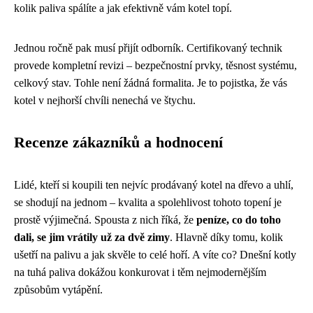
kolik paliva spálíte a jak efektivně vám kotel topí.
Jednou ročně pak musí přijít odborník. Certifikovaný technik
provede kompletní revizi – bezpečnostní prvky, těsnost systému,
celkový stav. Tohle není žádná formalita. Je to pojistka, že vás
kotel v nejhorší chvíli nenechá ve štychu.
Recenze zákazníků a hodnocení
Lidé, kteří si koupili ten nejvíc prodávaný kotel na dřevo a uhlí,
se shodují na jednom – kvalita a spolehlivost tohoto topení je
prostě výjimečná. Spousta z nich říká, že
peníze, co do toho
dali, se jim vrátily už za dvě zimy
. Hlavně díky tomu, kolik
ušetří na palivu a jak skvěle to celé hoří. A víte co? Dnešní kotly
na tuhá paliva dokážou konkurovat i těm nejmodernějším
způsobům vytápění.