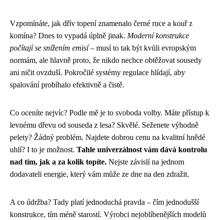
Vzpomínáte, jak dřív topení znamenalo černé ruce a kouř z
komína? Dnes to vypadá úplně jinak.
Moderní konstrukce
počítají se snížením emisí
– musí to tak být kvůli evropským
normám, ale hlavně proto, že nikdo nechce obtěžovat sousedy
ani ničit ovzduší. Pokročilé systémy regulace hlídají, aby
spalování probíhalo efektivně a čistě.
Co oceníte nejvíc? Podle mě je to svoboda volby. Máte přístup k
levnému dřevu od souseda z lesa? Skvělé. Seženete výhodně
pelety? Žádný problém. Najdete dobrou cenu na kvalitní hnědé
uhlí? I to je možnost.
Tahle univerzálnost vám dává kontrolu
nad tím, jak a za kolik topíte.
Nejste závislí na jednom
dodavateli energie, který vám může ze dne na den zdražit.
A co údržba? Tady platí jednoduchá pravda – čím jednodušší
konstrukce, tím méně starostí. Výrobci nejoblíbenějších modelů