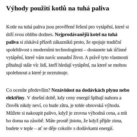
Výhody použití kotlů na tuhá paliva
Kotle na tuhá paliva jsou prověřené řešení pro vytápění, které si
drží svou oblibu dodnes.
Nejprodávanější kotel na tuhá
paliva
si získává přízeň zákazníků proto, že spojuje tradiční
spolehlivost s moderními technologiemi – dostanete tak účinné
vytápění, které vám navíc usnadní život. A právě tyto vlastnosti
přitahují stále víc lidí, kteří hledají vytápění, na které se mohou
spolehnout a které je nezruinuje.
Co oceníte především?
Nezávislost na dodávkách plynu nebo
elektřiny
. V dnešní době, kdy ceny energií šplhají nahoru a
člověk nikdy neví, co bude zítra, je tohle obrovská výhoda.
Můžete si nakoupit palivo, když je zrovna výhodná cena, a mít
ho doma na zásobě. Máte prostě jistotu, že když přijde zima,
budete v teple – ať se děje cokoliv s dodávkami energií.