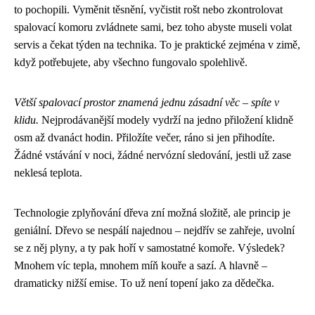
to pochopili. Vyměnit těsnění, vyčistit rošt nebo zkontrolovat
spalovací komoru zvládnete sami, bez toho abyste museli volat
servis a čekat týden na technika. To je praktické zejména v zimě,
když potřebujete, aby všechno fungovalo spolehlivě.
Větší spalovací prostor znamená jednu zásadní věc – spíte v
klidu.
Nejprodávanější modely vydrží na jedno přiložení klidně
osm až dvanáct hodin. Přiložíte večer, ráno si jen přihodíte.
Žádné vstávání v noci, žádné nervózní sledování, jestli už zase
neklesá teplota.
Technologie zplyňování dřeva zní možná složitě, ale princip je
geniální. Dřevo se nespálí najednou – nejdřív se zahřeje, uvolní
se z něj plyny, a ty pak hoří v samostatné komoře. Výsledek?
Mnohem víc tepla, mnohem míň kouře a sazí. A hlavně –
dramaticky nižší emise. To už není topení jako za dědečka.