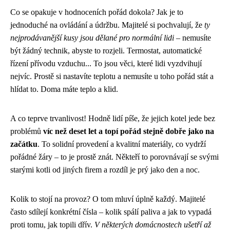
Co se opakuje v hodnoceních pořád dokola? Jak je to
jednoduché na ovládání a údržbu. Majitelé si pochvalují, že
ty
nejprodávanější kusy jsou dělané pro normální lidi
– nemusíte
být žádný technik, abyste to rozjeli. Termostat, automatické
řízení přívodu vzduchu... To jsou věci, které lidi vyzdvihují
nejvíc. Prostě si nastavíte teplotu a nemusíte u toho pořád stát a
hlídat to. Doma máte teplo a klid.
A co teprve trvanlivost! Hodně lidí píše, že jejich kotel jede bez
problémů
víc než deset let a topí pořád stejně dobře jako na
začátku
. To solidní provedení a kvalitní materiály, co vydrží
pořádné žáry – to je prostě znát. Někteří to porovnávají se svými
starými kotli od jiných firem a rozdíl je prý jako den a noc.
Kolik to stojí na provoz? O tom mluví úplně každý. Majitelé
často sdílejí konkrétní čísla – kolik spálí paliva a jak to vypadá
proti tomu, jak topili dřív.
V některých domácnostech ušetří až