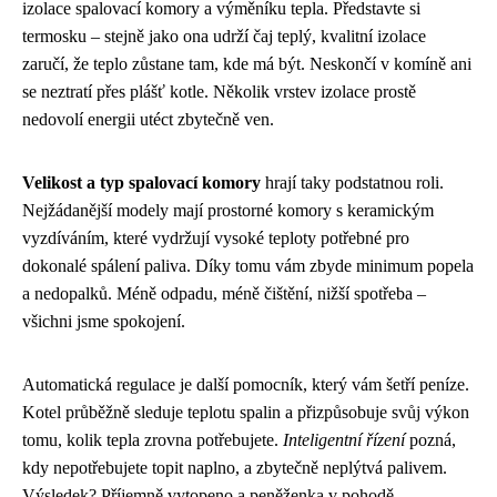
izolace spalovací komory a výměníku tepla. Představte si
termosku – stejně jako ona udrží čaj teplý, kvalitní izolace
zaručí, že teplo zůstane tam, kde má být. Neskončí v komíně ani
se neztratí přes plášť kotle. Několik vrstev izolace prostě
nedovolí energii utéct zbytečně ven.
Velikost a typ spalovací komory
hrají taky podstatnou roli.
Nejžádanější modely mají prostorné komory s keramickým
vyzdíváním, které vydržují vysoké teploty potřebné pro
dokonalé spálení paliva. Díky tomu vám zbyde minimum popela
a nedopalků. Méně odpadu, méně čištění, nižší spotřeba –
všichni jsme spokojení.
Automatická regulace je další pomocník, který vám šetří peníze.
Kotel průběžně sleduje teplotu spalin a přizpůsobuje svůj výkon
tomu, kolik tepla zrovna potřebujete.
Inteligentní řízení
pozná,
kdy nepotřebujete topit naplno, a zbytečně neplýtvá palivem.
Výsledek? Příjemně vytopeno a peněženka v pohodě.