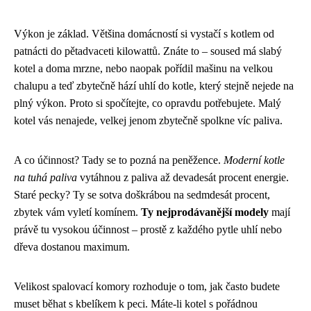
Výkon je základ. Většina domácností si vystačí s kotlem od
patnácti do pětadvaceti kilowattů. Znáte to – soused má slabý
kotel a doma mrzne, nebo naopak pořídil mašinu na velkou
chalupu a teď zbytečně hází uhlí do kotle, který stejně nejede na
plný výkon. Proto si spočítejte, co opravdu potřebujete. Malý
kotel vás nenajede, velkej jenom zbytečně spolkne víc paliva.
A co účinnost? Tady se to pozná na peněžence.
Moderní kotle
na tuhá paliva
vytáhnou z paliva až devadesát procent energie.
Staré pecky? Ty se sotva doškrábou na sedmdesát procent,
zbytek vám vyletí komínem.
Ty nejprodávanější modely
mají
právě tu vysokou účinnost – prostě z každého pytle uhlí nebo
dřeva dostanou maximum.
Velikost spalovací komory rozhoduje o tom, jak často budete
muset běhat s kbelíkem k peci. Máte-li kotel s pořádnou