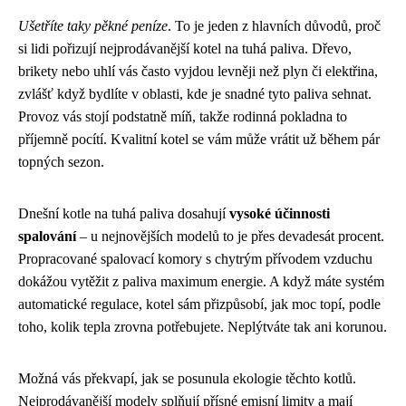
Ušetříte taky pěkné peníze
. To je jeden z hlavních důvodů, proč
si lidi pořizují nejprodávanější kotel na tuhá paliva. Dřevo,
brikety nebo uhlí vás často vyjdou levněji než plyn či elektřina,
zvlášť když bydlíte v oblasti, kde je snadné tyto paliva sehnat.
Provoz vás stojí podstatně míň, takže rodinná pokladna to
příjemně pocítí. Kvalitní kotel se vám může vrátit už během pár
topných sezon.
Dnešní kotle na tuhá paliva dosahují
vysoké účinnosti
spalování
– u nejnovějších modelů to je přes devadesát procent.
Propracované spalovací komory s chytrým přívodem vzduchu
dokážou vytěžit z paliva maximum energie. A když máte systém
automatické regulace, kotel sám přizpůsobí, jak moc topí, podle
toho, kolik tepla zrovna potřebujete. Neplýtváte tak ani korunou.
Možná vás překvapí, jak se posunula ekologie těchto kotlů.
Nejprodávanější modely splňují přísné emisní limity a mají