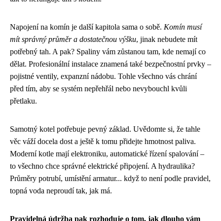
Napojení na komín je další kapitola sama o sobě.
Komín musí
mít správný průměr a dostatečnou výšku
, jinak nebudete mít
potřebný tah. A pak? Spaliny vám zůstanou tam, kde nemají co
dělat. Profesionální instalace znamená také bezpečnostní prvky –
pojistné ventily, expanzní nádobu. Tohle všechno vás chrání
před tím, aby se systém nepřehřál nebo nevybouchl kvůli
přetlaku.
Samotný kotel potřebuje pevný základ. Uvědomte si, že tahle
věc váží docela dost a ještě k tomu přidejte hmotnost paliva.
Moderní kotle mají elektroniku, automatické řízení spalování –
to všechno chce správné elektrické připojení. A hydraulika?
Průměry potrubí, umístění armatur... když to není podle pravidel,
topná voda neproudí tak, jak má.
Pravidelná údržba pak rozhoduje o tom, jak dlouho vám