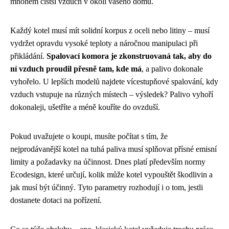
mnohem čistší vzduch v okolí vašeho domu.
Každý kotel musí mít solidní korpus z oceli nebo litiny – musí
vydržet opravdu vysoké teploty a náročnou manipulaci při
přikládání.
Spalovací komora je zkonstruovaná tak, aby do
ní vzduch proudil přesně tam, kde má
, a palivo dokonale
vyhořelo. U lepších modelů najdete vícestupňové spalování, kdy
vzduch vstupuje na různých místech – výsledek? Palivo vyhoří
dokonaleji, ušetříte a méně kouříte do ovzduší.
Pokud uvažujete o koupi, musíte počítat s tím, že
nejprodávanější kotel na tuhá paliva musí splňovat přísné emisní
limity a požadavky na účinnost. Dnes platí především normy
Ecodesign, které určují, kolik může kotel vypouštět škodlivin a
jak musí být účinný. Tyto parametry rozhodují i o tom, jestli
dostanete dotaci na pořízení.