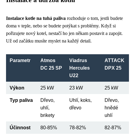
Instalace kotle na tuhá paliva
rozhoduje o tom, jestli budete
doma v teple, nebo se budete potýkat s problémy. Když si
pořizujete nový kotel, nestačí ho jen někam postavit a zapojit.
Už od začátku musíte myslet na každý detail.
Parametr
Atmos
Viadrus
ATTACK
DC 25 SP
Hercules
DPX 25
U22
Výkon
25 kW
23 kW
25 kW
Typ paliva
Dřevo,
Uhlí, koks,
Dřevo,
uhlí,
dřevo
hnědé
brikety
uhlí
Účinnost
80-85%
78-82%
82-87%