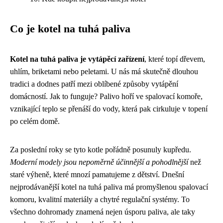
Co je kotel na tuhá paliva
Kotel na tuhá paliva je vytápěcí zařízení
, které topí dřevem,
uhlím, briketami nebo peletami. U nás má skutečně dlouhou
tradici a dodnes patří mezi oblíbené způsoby vytápění
domácností. Jak to funguje? Palivo hoří ve spalovací komoře,
vznikající teplo se přenáší do vody, která pak cirkuluje v topení
po celém domě.
Za poslední roky se tyto kotle pořádně posunuly kupředu.
Moderní modely jsou nepoměrně účinnější a pohodlnější
než
staré výheně, které mnozí pamatujeme z dětství. Dnešní
nejprodávanější kotel na tuhá paliva má promyšlenou spalovací
komoru, kvalitní materiály a chytré regulační systémy. To
všechno dohromady znamená nejen úsporu paliva, ale taky