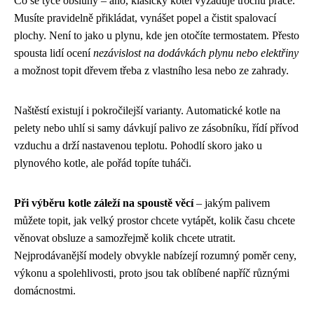
Co se týče obsluhy – ano, klasický kotel vyžaduje trochu práce.
Musíte pravidelně přikládat, vynášet popel a čistit spalovací
plochy. Není to jako u plynu, kde jen otočíte termostatem. Přesto
spousta lidí ocení
nezávislost na dodávkách plynu nebo elektřiny
a možnost topit dřevem třeba z vlastního lesa nebo ze zahrady.
Naštěstí existují i pokročilejší varianty. Automatické kotle na
pelety nebo uhlí si samy dávkují palivo ze zásobníku, řídí přívod
vzduchu a drží nastavenou teplotu. Pohodlí skoro jako u
plynového kotle, ale pořád topíte tuháči.
Při výběru kotle záleží na spoustě věcí
– jakým palivem
můžete topit, jak velký prostor chcete vytápět, kolik času chcete
věnovat obsluze a samozřejmě kolik chcete utratit.
Nejprodávanější modely obvykle nabízejí rozumný poměr ceny,
výkonu a spolehlivosti, proto jsou tak oblíbené napříč různými
domácnostmi.