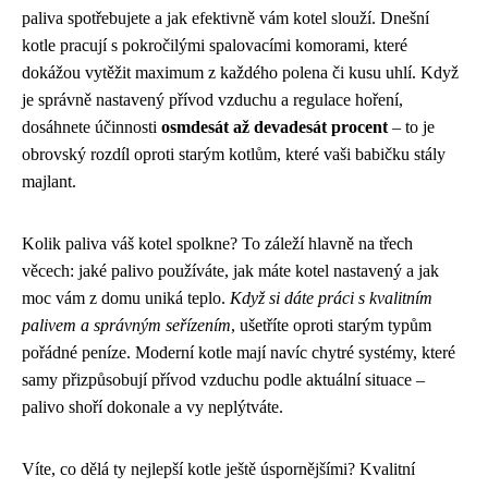
paliva spotřebujete a jak efektivně vám kotel slouží. Dnešní
kotle pracují s pokročilými spalovacími komorami, které
dokážou vytěžit maximum z každého polena či kusu uhlí. Když
je správně nastavený přívod vzduchu a regulace hoření,
dosáhnete účinnosti
osmdesát až devadesát procent
– to je
obrovský rozdíl oproti starým kotlům, které vaši babičku stály
majlant.
Kolik paliva váš kotel spolkne? To záleží hlavně na třech
věcech: jaké palivo používáte, jak máte kotel nastavený a jak
moc vám z domu uniká teplo.
Když si dáte práci s kvalitním
palivem a správným seřízením
, ušetříte oproti starým typům
pořádné peníze. Moderní kotle mají navíc chytré systémy, které
samy přizpůsobují přívod vzduchu podle aktuální situace –
palivo shoří dokonale a vy neplýtváte.
Víte, co dělá ty nejlepší kotle ještě úspornějšími? Kvalitní