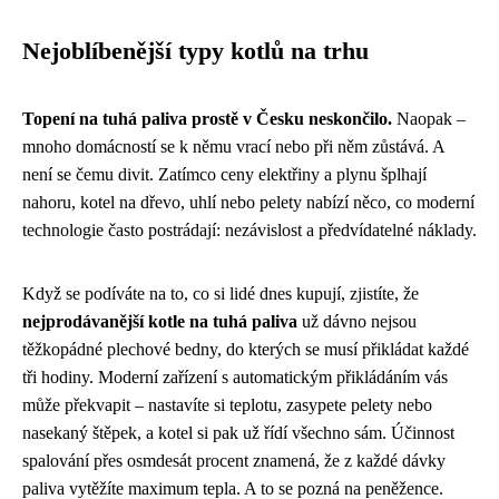
Nejoblíbenější typy kotlů na trhu
Topení na tuhá paliva prostě v Česku neskončilo.
Naopak –
mnoho domácností se k němu vrací nebo při něm zůstává. A
není se čemu divit. Zatímco ceny elektřiny a plynu šplhají
nahoru, kotel na dřevo, uhlí nebo pelety nabízí něco, co moderní
technologie často postrádají: nezávislost a předvídatelné náklady.
Když se podíváte na to, co si lidé dnes kupují, zjistíte, že
nejprodávanější kotle na tuhá paliva
už dávno nejsou
těžkopádné plechové bedny, do kterých se musí přikládat každé
tři hodiny. Moderní zařízení s automatickým přikládáním vás
může překvapit – nastavíte si teplotu, zasypete pelety nebo
nasekaný štěpek, a kotel si pak už řídí všechno sám. Účinnost
spalování přes osmdesát procent znamená, že z každé dávky
paliva vytěžíte maximum tepla. A to se pozná na peněžence.