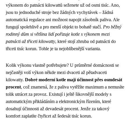
výkonem do patnácti kilowattů seženete už od osmi tisíc. Ano,
jsou to jednoduché stroje bez žádných vychytávek – žádná
automatická regulace ani možnost napojit zásobník paliva. Ale
fungují spolehlivě a pro menší objekt to bohatě stačí.
Pro běžný
rodinný dům si většina lidí pořizuje kotle s výkonem mezi
patnácti až třiceti kilowatty
, které stojí zhruba od patnácti do
třiceti tisíc korun. Tohle je ta nejoblíbenější varianta.
Kolik výkonu vlastně potřebujete? U průměrné domácnosti se
nejčastěji volí výkon někde mezi dvaceti až pětadvaceti
kilowatty.
Dobré moderní kotle mají účinnost přes osmdesát
procent
, což znamená, že z paliva vytěžíte maximum a nemusíte
tolik utrácet za provoz. Existují i ještě šikovnější modely s
automatickým přikládáním a elektronickým řízením, které
dosahují účinnosti až devadesát procent. Jenže za takový
komfort zaplatíte čtyřicet až šedesát tisíc korun.