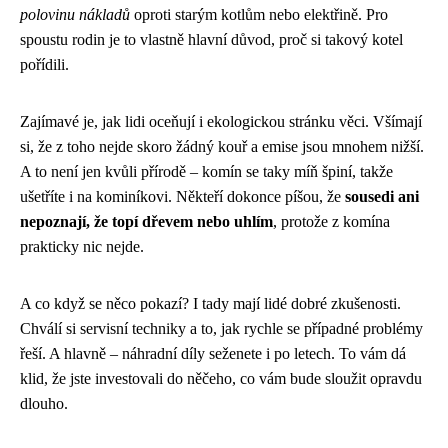
polovinu nákladů
oproti starým kotlům nebo elektřině. Pro
spoustu rodin je to vlastně hlavní důvod, proč si takový kotel
pořídili.
Zajímavé je, jak lidi oceňují i ekologickou stránku věci. Všímají
si, že z toho nejde skoro žádný kouř a emise jsou mnohem nižší.
A to není jen kvůli přírodě – komín se taky míň špiní, takže
ušetříte i na kominíkovi. Někteří dokonce píšou, že
sousedi ani
nepoznají, že topí dřevem nebo uhlím
, protože z komína
prakticky nic nejde.
A co když se něco pokazí? I tady mají lidé dobré zkušenosti.
Chválí si servisní techniky a to, jak rychle se případné problémy
řeší. A hlavně – náhradní díly seženete i po letech. To vám dá
klid, že jste investovali do něčeho, co vám bude sloužit opravdu
dlouho.