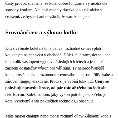
Čistý provoz znamená, že kotel dobře funguje a vy neotrávíte
sousedy kouřem. Nejlepší modely dneska jdou tak nízko s
emisemi, že byste si ani nevšimli, že vám kotel jede.
Srovnání cen a výkonu kotlů
Když vybíráte kotel na tuhá paliva, rozhodně se nevyplatí
koukat jen na cenovku v obchodě. Důležité je zamyslet se i nad
tím, kolik vás topení vyjde v následujících letech a jestli má
zařízení dostatečný výkon pro váš dům. Ty nejprodávanější
kotle prostě nabízejí rozumnou rovnováhu – nejsou příliš drahé a
zároveň fungují efektivně. Proto si je vybírá tolik lidí.
Ceny se
pohybují opravdu široce, od pár tisíc až třeba po šedesát
tisíc korun
. Záleží na tom, jaký výkon potřebujete, z čeho je
kotel vyrobený a jak pokročilou technologii obsahuje.
Máte malou chalupu nebo menší rodinný dům? Základní kotle s