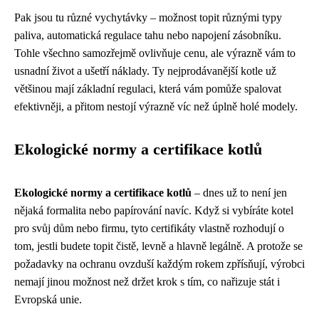
Pak jsou tu různé vychytávky – možnost topit různými typy
paliva, automatická regulace tahu nebo napojení zásobníku.
Tohle všechno samozřejmě ovlivňuje cenu, ale výrazně vám to
usnadní život a ušetří náklady. Ty nejprodávanější kotle už
většinou mají základní regulaci, která vám pomůže spalovat
efektivněji, a přitom nestojí výrazně víc než úplně holé modely.
Ekologické normy a certifikace kotlů
Ekologické normy a certifikace kotlů
– dnes už to není jen
nějaká formalita nebo papírování navíc. Když si vybíráte kotel
pro svůj dům nebo firmu, tyto certifikáty vlastně rozhodují o
tom, jestli budete topit čistě, levně a hlavně legálně. A protože se
požadavky na ochranu ovzduší každým rokem zpřísňují, výrobci
nemají jinou možnost než držet krok s tím, co nařizuje stát i
Evropská unie.