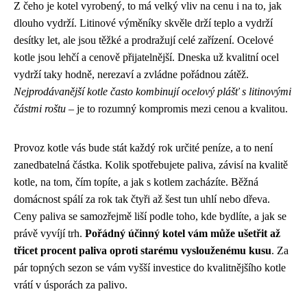
Z čeho je kotel vyrobený, to má velký vliv na cenu i na to, jak
dlouho vydrží. Litinové výměníky skvěle drží teplo a vydrží
desítky let, ale jsou těžké a prodražují celé zařízení. Ocelové
kotle jsou lehčí a cenově přijatelnější. Dneska už kvalitní ocel
vydrží taky hodně, nerezaví a zvládne pořádnou zátěž.
Nejprodávanější kotle často kombinují ocelový plášť s litinovými
částmi roštu
– je to rozumný kompromis mezi cenou a kvalitou.
Provoz kotle vás bude stát každý rok určité peníze, a to není
zanedbatelná částka. Kolik spotřebujete paliva, závisí na kvalitě
kotle, na tom, čím topíte, a jak s kotlem zacházíte. Běžná
domácnost spálí za rok tak čtyři až šest tun uhlí nebo dřeva.
Ceny paliva se samozřejmě liší podle toho, kde bydlíte, a jak se
právě vyvíjí trh.
Pořádný účinný kotel vám může ušetřit až
třicet procent paliva oproti starému vyslouženému kusu
. Za
pár topných sezon se vám vyšší investice do kvalitnějšího kotle
vrátí v úsporách za palivo.