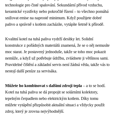
technologie pro čisté spalování. Sekundární přívod vzduchu,
keramické vyzdívky nebo pokročilé řízení – to všechno pomáhá
snižovat emise na naprosté minimum. Když použijete dobré
palivo a správně s kotlem zacházíte, vytápíte šetrně k přírodě.
Kvalitní kotel na tuhá paliva vydrží desítky let. Solidní
konstrukce z pořádných materiálů znamená, že se o něj nemusíte
moc starat. Je postavený jednoduše, takže se toho moc pokazit
nemůže, a když už potřebuje údržbu, zvládnete ji většinou sami.
Pravidelné čištění a základní servis není žádná věda, takže vás to
nestojí další peníze za servisáka.
Můžete ho kombinovat s dalšími zdroji tepla
– a to se hodí.
Kotel na tuhá paliva se dá propojit se solárními kolektory,
tepelným čerpadlem nebo elektrickým kotlem. Díky tomu
můžete vytápění přizpůsobit aktuální situaci a vždycky použít
zdroj, který je zrovna nejvýhodnější.