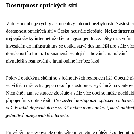
Dostupnost optických sítí
V dnešní době je rychlý a spolehlivý internet nezbytností. Naštěstí s
dostupnost optických sítí v Česku neustále zlepšuje.
Nej.cz interne
nejlepší český internet
už dávno nejsou jen fráze. Díky masivním
investicím do infrastruktury se optika stává dostupnější pro stále víc
domácností a firem. To znamená rychlejší stahování a nahrávání,
plynulejší streamování a hraní online her bez lagů.
Pokrytí optickými sítěmi se v jednotlivých regionech liší. Obecně pla
ve větších městech a jejich okolí je dostupnost vyšší než na venkově
Nicméně i tam se situace zlepšuje a stále více obcí se může pochlubi
připojením k optické síti.
Pro zjištění dostupnosti optického internet
vaší lokalitě doporučujeme využít online mapy pokrytí, které nabízej
jednotliví poskytovatelé internetu.
Při výběru poskytovatele optického internetu je důležité zohlednit n