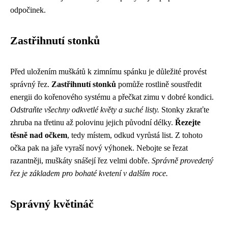
odpočinek.
Zastřihnutí stonků
Před uložením muškátů k zimnímu spánku je důležité provést
správný řez.
Zastřihnutí stonků
pomůže rostlině soustředit
energii do kořenového systému a přečkat zimu v dobré kondici.
Odstraňte všechny odkvetlé květy a suché listy.
Stonky zkraťte
zhruba na třetinu až polovinu jejich původní délky.
Řezejte
těsně nad očkem
, tedy místem, odkud vyrůstá list. Z tohoto
očka pak na jaře vyraší nový výhonek. Nebojte se řezat
razantněji, muškáty snášejí řez velmi dobře.
Správně provedený
řez je základem pro bohaté kvetení v dalším roce.
Správný květináč