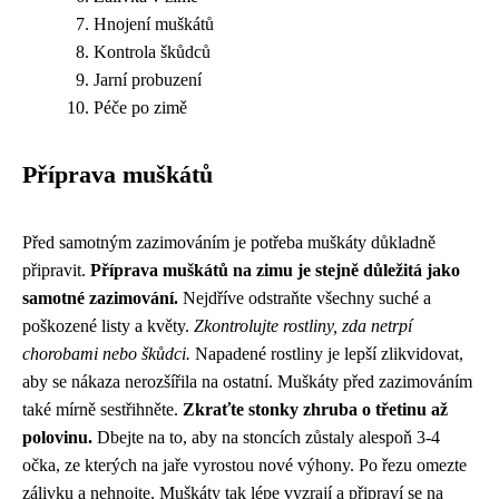
Hnojení muškátů
Kontrola škůdců
Jarní probuzení
Péče po zimě
Příprava muškátů
Před samotným zazimováním je potřeba muškáty důkladně
připravit.
Příprava muškátů na zimu je stejně důležitá jako
samotné zazimování.
Nejdříve odstraňte všechny suché a
poškozené listy a květy.
Zkontrolujte rostliny, zda netrpí
chorobami nebo škůdci.
Napadené rostliny je lepší zlikvidovat,
aby se nákaza nerozšířila na ostatní. Muškáty před zazimováním
také mírně sestřihněte.
Zkraťte stonky zhruba o třetinu až
polovinu.
Dbejte na to, aby na stoncích zůstaly alespoň 3-4
očka, ze kterých na jaře vyrostou nové výhony. Po řezu omezte
zálivku a nehnojte. Muškáty tak lépe vyzrají a připraví se na