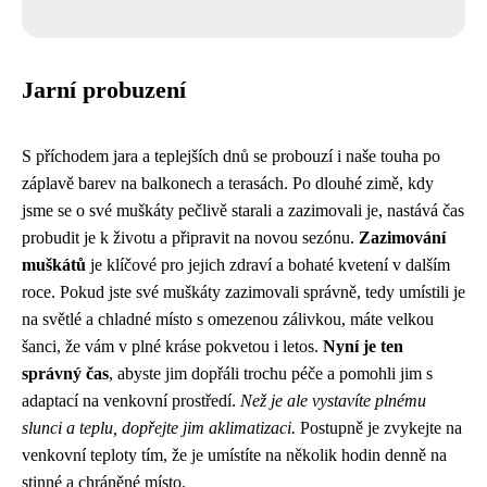
Jarní probuzení
S příchodem jara a teplejších dnů se probouzí i naše touha po
záplavě barev na balkonech a terasách. Po dlouhé zimě, kdy
jsme se o své muškáty pečlivě starali a zazimovali je, nastává čas
probudit je k životu a připravit na novou sezónu.
Zazimování
muškátů
je klíčové pro jejich zdraví a bohaté kvetení v dalším
roce. Pokud jste své muškáty zazimovali správně, tedy umístili je
na světlé a chladné místo s omezenou zálivkou, máte velkou
šanci, že vám v plné kráse pokvetou i letos.
Nyní je ten
správný čas
, abyste jim dopřáli trochu péče a pomohli jim s
adaptací na venkovní prostředí.
Než je ale vystavíte plnému
slunci a teplu, dopřejte jim aklimatizaci.
Postupně je zvykejte na
venkovní teploty tím, že je umístíte na několik hodin denně na
stinné a chráněné místo.