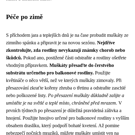
Péče po zimě
S příchodem jara a teplejších dnů je na čase probudit muškáty ze
zimního spánku a připravit je na novou sezónu.
Nejdříve
zkontrolujte, zda rostliny nevykazují známky chorob nebo
škůdců.
Pokud ano, postižené části odstraňte a rostliny ošetřete
vhodným přípravkem.
Muškáty přesaďte do čerstvého
substrátu určeného pro balkonové rostliny.
Použijte
květináče o něco větší, než ve kterých muškáty zimovaly. Při
přesazování zkraťte kořeny zhruba o třetinu a odstraňte zaschlé
nebo poškozené listy.
Po přesazení muškáty důkladně zalijte a
umístěte je na světlé a teplé místo, chráněné před mrazem.
V
prvních týdnech po přesazení je důležitá pravidelná zálivka a
hnojení. Použijte hnojivo určené pro balkonové rostliny s vyšším
obsahem draslíku, který podpoří bohaté kvetení. Až pomine
nebezpečí nočních mrazíků, můžete muškáty umístit ven na