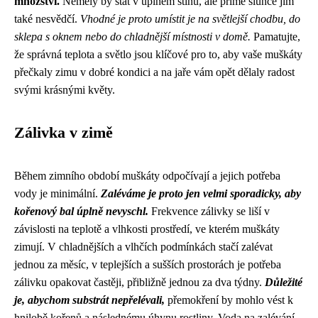
množství.
Neměly by stát v úplném stínu, ale přímé slunce jim
také nesvědčí.
Vhodné je proto umístit je na světlejší chodbu, do
sklepa s oknem nebo do chladnější místnosti v domě.
Pamatujte,
že správná teplota a světlo jsou klíčové pro to, aby vaše muškáty
přečkaly zimu v dobré kondici a na jaře vám opět dělaly radost
svými krásnými květy.
Zálivka v zimě
Během zimního období muškáty odpočívají a jejich potřeba
vody je minimální.
Zaléváme je proto jen velmi sporadicky, aby
kořenový bal úplně nevyschl.
Frekvence zálivky se liší v
závislosti na teplotě a vlhkosti prostředí, ve kterém muškáty
zimují. V chladnějších a vlhčích podmínkách stačí zalévat
jednou za měsíc, v teplejších a sušších prostorách je potřeba
zálivku opakovat častěji, přibližně jednou za dva týdny.
Důležité
je, abychom substrát nepřelévali,
přemokření by mohlo vést k
hnilobě kořenů a následnému úhynu rostliny. Voda na zalévání