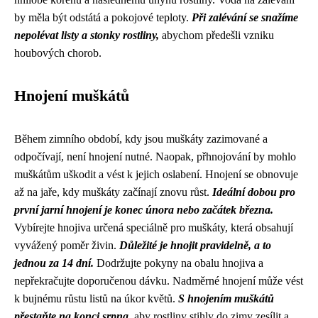
by měla být odstátá a pokojové teploty.
Při zalévání se snažíme
nepolévat listy a stonky rostliny,
abychom předešli vzniku
houbových chorob.
Hnojení muškátů
Během zimního období, kdy jsou muškáty zazimované a
odpočívají, není hnojení nutné. Naopak, přhnojování by mohlo
muškátům uškodit a vést k jejich oslabení. Hnojení se obnovuje
až na jaře, kdy muškáty začínají znovu růst.
Ideální dobou pro
první jarní hnojení je konec února nebo začátek března.
Vybírejte hnojiva určená speciálně pro muškáty, která obsahují
vyvážený poměr živin.
Důležité je hnojit pravidelně, a to
jednou za 14 dní.
Dodržujte pokyny na obalu hnojiva a
nepřekračujte doporučenou dávku. Nadměrné hnojení může vést
k bujnému růstu listů na úkor květů.
S hnojením muškátů
přestaňte na konci srpna,
aby rostliny stihly do zimy zesílit a