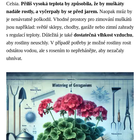
Celsia.
Příliš vysoká teplota by způsobila, že by muškáty
nadále rostly, a vyčerpaly by se před jarem.
Naopak mráz by
je nenávratně poškodil. Vhodné prostory pro zimování muškátů
jsou například: světlé sklepy, chodby, garáže nebo zimní zahrady
s regulací teploty. Důležitá je také
dostatečná vlhkost vzduchu
,
aby rostliny neuschly. V případě potřeby je možné rostliny rosit
odstátou vodou, ale s rosením to nepřehánějte, aby nezačaly
uhnívat.