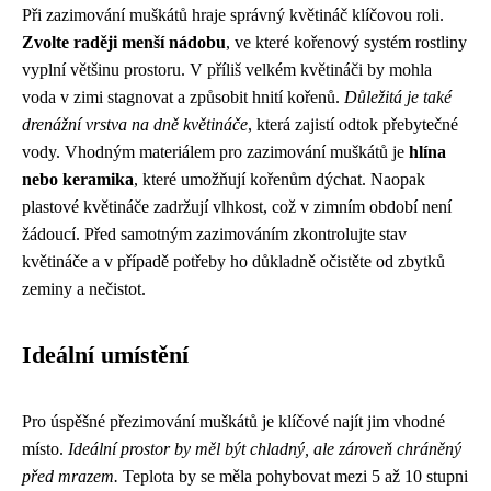
Při zazimování muškátů hraje správný květináč klíčovou roli.
Zvolte raději menší nádobu
, ve které kořenový systém rostliny
vyplní většinu prostoru. V příliš velkém květináči by mohla
voda v zimi stagnovat a způsobit hnití kořenů.
Důležitá je také
drenážní vrstva na dně květináče
, která zajistí odtok přebytečné
vody. Vhodným materiálem pro zazimování muškátů je
hlína
nebo keramika
, které umožňují kořenům dýchat. Naopak
plastové květináče zadržují vlhkost, což v zimním období není
žádoucí. Před samotným zazimováním zkontrolujte stav
květináče a v případě potřeby ho důkladně očistěte od zbytků
zeminy a nečistot.
Ideální umístění
Pro úspěšné přezimování muškátů je klíčové najít jim vhodné
místo.
Ideální prostor by měl být chladný, ale zároveň chráněný
před mrazem.
Teplota by se měla pohybovat mezi 5 až 10 stupni