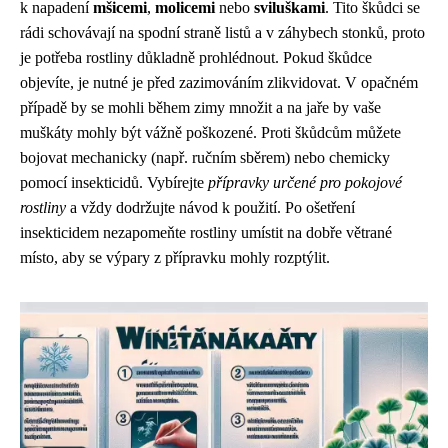
k napadení
mšicemi
,
molicemi
nebo
sviluškami
. Tito škůdci se
rádi schovávají na spodní straně listů a v záhybech stonků, proto
je potřeba rostliny důkladně prohlédnout. Pokud škůdce
objevíte, je nutné je před zazimováním zlikvidovat. V opačném
případě by se mohli během zimy množit a na jaře by vaše
muškáty mohly být vážně poškozené. Proti škůdcům můžete
bojovat mechanicky (např. ručním sběrem) nebo chemicky
pomocí insekticidů. Vybírejte
přípravky určené pro pokojové
rostliny
a vždy dodržujte návod k použití. Po ošetření
insekticidem nezapomeňte rostliny umístit na dobře větrané
místo, aby se výpary z přípravku mohly rozptýlit.