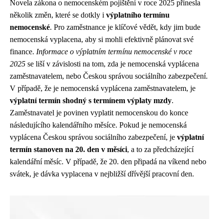
Novela zákona o nemocenském pojištění v roce 2025 přinesla
několik změn, které se dotkly i
výplatního termínu
nemocenské
. Pro zaměstnance je klíčové vědět, kdy jim bude
nemocenská vyplacena, aby si mohli efektivně plánovat své
finance.
Informace o výplatním termínu nemocenské v roce
2025
se liší v závislosti na tom, zda je nemocenská vyplácena
zaměstnavatelem, nebo Českou správou sociálního zabezpečení.
V případě, že je nemocenská vyplácena zaměstnavatelem, je
výplatní termín shodný s termínem výplaty mzdy
.
Zaměstnavatel je povinen vyplatit nemocenskou do konce
následujícího kalendářního měsíce. Pokud je nemocenská
vyplácena Českou správou sociálního zabezpečení, je
výplatní
termín stanoven na 20. den v měsíci
, a to za předcházející
kalendářní měsíc. V případě, že 20. den připadá na víkend nebo
svátek, je dávka vyplacena v nejbližší dřívější pracovní den.