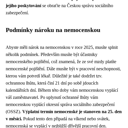
jejího poskytování
se obraťte na Českou správu sociálního
zabezpečení.
Podmínky nároku na nemocenskou
Abyste měli nárok na nemocenskou v roce 2025, musíte splnit
několik podmínek. Především musíte být účastniky
nemocenského pojištění, což znamená, že ze své mzdy platíte
nemocenské pojištění. Dále musíte být v pracovní neschopnosti,
kterou vám potvrdí lékař. Důležité je také dodržet tzv.
ochrannou lhůtu, která činí 21 dní po sobě jdoucích
kalendářních dní. Během této doby vám nemocenskou vyplácí
váš zaměstnavatel. Po uplynutí ochranné lhůty vám
nemocenskou vyplácí okresní správa sociálního zabezpečení
(OSSZ).
Výplatní termín nemocenské je stanoven na 25. den
v měsíci.
Pokud tento den připadá na víkend nebo svátek,
nemocenská se vyplácí v nejbližší dřívější pracovní den.