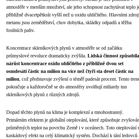
atmosféře v menším množství, ale jeho schopnost zachytávat teplo j
přibližně dvacetpětkrát vyšší než u oxidu uhličitého. Hlavními zdroj
metanu jsou zemědělství, chov dobytka, skládky odpadů a těžba
fosilních paliv.
Koncentrace skleníkových plynů v atmosféře se od začátku
průmyslové revoluce dramaticky zvýšila.
Lidská činnost způsobil
nárůst koncentrace oxidu uhličitého z přibližně dvou set
osmdesáti částic na milion na více než čtyři sta deset částic na
milion
, což představuje zvýšení o téměř padesát procent. Tento tren
pokračuje a každoročně se do atmosféry uvolňují miliardy tun
skleníkových plynů z různých zdrojů.
Dopad těchto plynů na klima je komplexní a mnohostranný.
Primárním efektem je globální oteplování, které způsobuje zvyšová
průměrných teplot na povrchu Země i v oceánech. Toto oteplování
kaskádový efekt na celý klimatický systém. Dochází k tání ledovců 