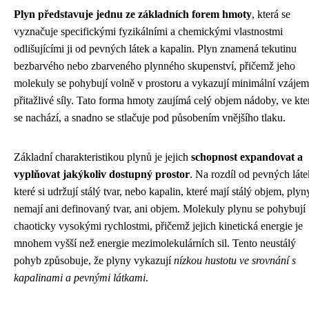
Plyn představuje jednu ze základních forem hmoty
, která se
vyznačuje specifickými fyzikálními a chemickými vlastnostmi
odlišujícími ji od pevných látek a kapalin. Plyn znamená tekutinu
bezbarvého nebo zbarveného plynného skupenství, přičemž jeho
molekuly se pohybují volně v prostoru a vykazují minimální vzáje
přitažlivé síly. Tato forma hmoty zaujímá celý objem nádoby, ve kte
se nachází, a snadno se stlačuje pod působením vnějšího tlaku.
Základní charakteristikou plynů je jejich
schopnost expandovat a
vyplňovat jakýkoliv dostupný prostor
. Na rozdíl od pevných láte
které si udržují stálý tvar, nebo kapalin, které mají stálý objem, plyn
nemají ani definovaný tvar, ani objem. Molekuly plynu se pohybují
chaoticky vysokými rychlostmi, přičemž jejich kinetická energie je
mnohem vyšší než energie mezimolekulárních sil. Tento neustálý
pohyb způsobuje, že plyny vykazují
nízkou hustotu ve srovnání s
kapalinami a pevnými látkami
.