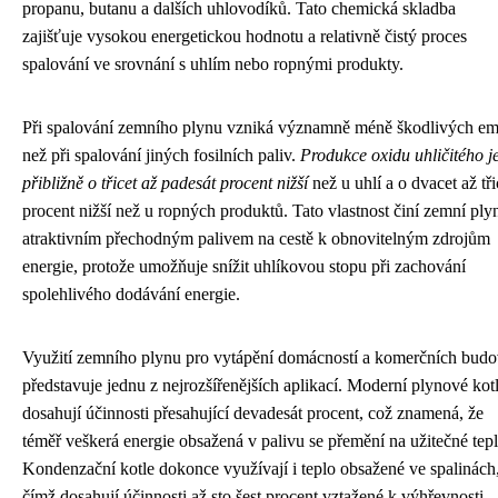
propanu, butanu a dalších uhlovodíků. Tato chemická skladba
zajišťuje vysokou energetickou hodnotu a relativně čistý proces
spalování ve srovnání s uhlím nebo ropnými produkty.
Při spalování zemního plynu vzniká významně méně škodlivých em
než při spalování jiných fosilních paliv.
Produkce oxidu uhličitého j
přibližně o třicet až padesát procent nižší
než u uhlí a o dvacet až tři
procent nižší než u ropných produktů. Tato vlastnost činí zemní ply
atraktivním přechodným palivem na cestě k obnovitelným zdrojům
energie, protože umožňuje snížit uhlíkovou stopu při zachování
spolehlivého dodávání energie.
Využití zemního plynu pro vytápění domácností a komerčních bud
představuje jednu z nejrozšířenějších aplikací. Moderní plynové kot
dosahují účinnosti přesahující devadesát procent, což znamená, že
téměř veškerá energie obsažená v palivu se přemění na užitečné tepl
Kondenzační kotle dokonce využívají i teplo obsažené ve spalinách
čímž dosahují účinnosti až sto šest procent vztažené k výhřevnosti