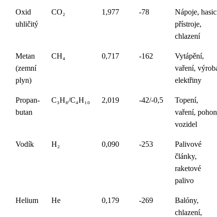
Oxid
CO₂
1,977
-78
Nápoje, hasic
uhličitý
přístroje,
chlazení
Metan
CH₄
0,717
-162
Vytápění,
(zemní
vaření, výrob
plyn)
elektřiny
Propan-
C₃H₈/C₄H₁₀
2,019
-42/-0,5
Topení,
butan
vaření, pohon
vozidel
Vodík
H₂
0,090
-253
Palivové
články,
raketové
palivo
Helium
He
0,179
-269
Balóny,
chlazení,