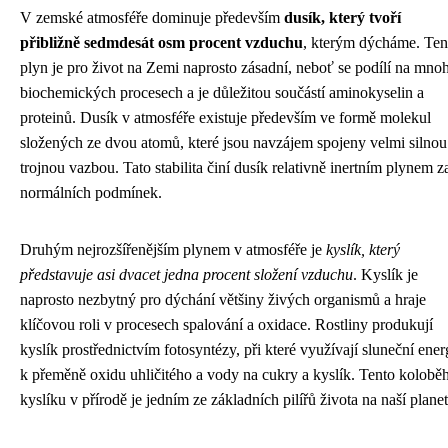
V zemské atmosféře dominuje především
dusík, který tvoří
přibližně sedmdesát osm procent vzduchu
, kterým dýcháme. Ten
plyn je pro život na Zemi naprosto zásadní, neboť se podílí na mno
biochemických procesech a je důležitou součástí aminokyselin a
proteinů. Dusík v atmosféře existuje především ve formě molekul
složených ze dvou atomů, které jsou navzájem spojeny velmi silnou
trojnou vazbou. Tato stabilita činí dusík relativně inertním plynem z
normálních podmínek.
Druhým nejrozšířenějším plynem v atmosféře je
kyslík, který
představuje asi dvacet jedna procent složení vzduchu
. Kyslík je
naprosto nezbytný pro dýchání většiny živých organismů a hraje
klíčovou roli v procesech spalování a oxidace. Rostliny produkují
kyslík prostřednictvím fotosyntézy, při které využívají sluneční ener
k přeměně oxidu uhličitého a vody na cukry a kyslík. Tento kolobě
kyslíku v přírodě je jedním ze základních pilířů života na naší planet