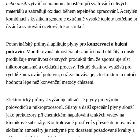
nebo dusík
vytváří ochrannou atmosféru při svařování citlivých
materiálů a zabraňují oxidaci během tepelného zpracování. Acetylé
kombinaci s kyslíkem generuje extrémně vysoké teploty potřebné p
řezání a svařování ocelových konstrukcí.
Potravinářský průmysl aplikuje plyny pro
konzervaci a balení
potravin
. Modifikovaná atmosféra obsahující oxid uhličitý a dusík
prodlužuje trvanlivost čerstvých produktů tím, že zpomaluje růst
mikroorganismů a oxidační procesy. Tekutý dusík se využívá pro
rychlé zmrazování potravin, což zachovává jejich strukturu a nutričn
hodnotu lépe než konvenční metody chlazení.
Elektronický průmysl vyžaduje ultračisté plyny pro výrobu
polovodičů a mikroprocesorů. Silany a další speciální plyny slouží
jako prekurzory při chemickém napařování tenkých vrstev na
křemíkové substráty. Kontrolované prostředí s přesně definovaným
složením atmosféry je nezbytné pro dosažení požadované kvality a