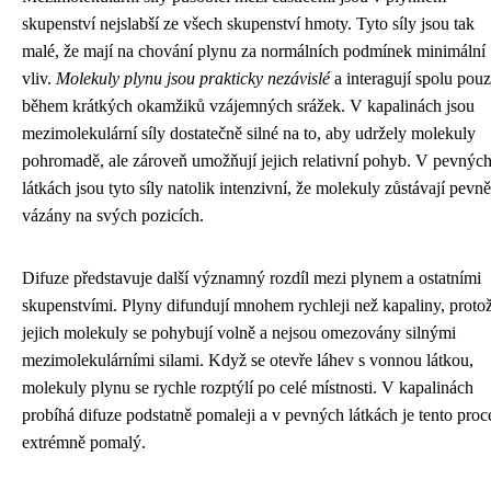
skupenství nejslabší ze všech skupenství hmoty. Tyto síly jsou tak
malé, že mají na chování plynu za normálních podmínek minimální
vliv.
Molekuly plynu jsou prakticky nezávislé
a interagují spolu pou
během krátkých okamžiků vzájemných srážek. V kapalinách jsou
mezimolekulární síly dostatečně silné na to, aby udržely molekuly
pohromadě, ale zároveň umožňují jejich relativní pohyb. V pevnýc
látkách jsou tyto síly natolik intenzivní, že molekuly zůstávají pevně
vázány na svých pozicích.
Difuze představuje další významný rozdíl mezi plynem a ostatními
skupenstvími. Plyny difundují mnohem rychleji než kapaliny, proto
jejich molekuly se pohybují volně a nejsou omezovány silnými
mezimolekulárními silami. Když se otevře láhev s vonnou látkou,
molekuly plynu se rychle rozptýlí po celé místnosti. V kapalinách
probíhá difuze podstatně pomaleji a v pevných látkách je tento proc
extrémně pomalý.