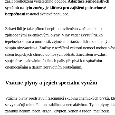
zažít prodloužení vegetačního období.
Adaptace zemědělských
systémů na tyto změny je klíčová pro zajištění potravinové
bezpečnosti
rostoucí světové populace.
Zdraví lidí je také přímo i nepřímo ovlivněno změnami klimatu
způsobenými skleníkovými plyny. Vlny veder zvyšují riziko
tepelného stresu a úmrtnosti, zejména u starších lidí a zranitelných
skupin obyvatelstva. Změny v rozšíření vektorů nemocí mohou vést
šíření tropických chorob do nových oblastí. Znečištění ovzduší
spojené se spalováním fosilních paliv přispívá k respiračním
onemocněním a dalším zdravotním problémům.
Vzácné plyny a jejich speciální využití
Vzácné plyny představují fascinující skupinu chemických prvků, kt
se vyznačují mimořádnou stabilitou a nereaktivitou. Tyato plyny, kt
zahrnují helium, neon, argon, krypton, xenon a radon, mají zcela