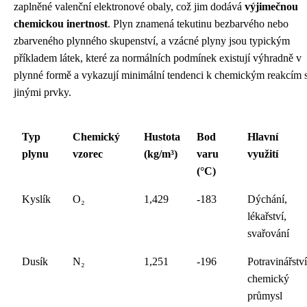
zaplněné valenční elektronové obaly, což jim dodává
výjimečnou
chemickou inertnost
. Plyn znamená tekutinu bezbarvého nebo
zbarveného plynného skupenství, a vzácné plyny jsou typickým
příkladem látek, které za normálních podmínek existují výhradně v
plynné formě a vykazují minimální tendenci k chemickým reakcím 
jinými prvky.
Typ
Chemický
Hustota
Bod
Hlavní
plynu
vzorec
(kg/m³)
varu
využití
(°C)
Kyslík
O₂
1,429
-183
Dýchání,
lékařství,
svařování
Dusík
N₂
1,251
-196
Potravinářství
chemický
průmysl