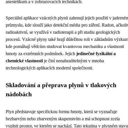
anestetikum a v zobrazovacích technikách.
Speciální aplikace vzácných plynů zahrnují jejich použití v jaderné
průmyslu, kde slouží jako detekční média pro záření. Radon, ačkoli
radioaktivní, se využívá v radioterapii a při studiu geologických
procesů. Vzácné plyny také hrají důležitou roli v základním výzku
kde pomáhají vědcům studovat kvantovou mechaniku a vlastnosti
hmoty za extrémních podmínek. Jejich
jedinečné fyzikální a
chemické vlastnosti
je činí nenahraditelnými v mnoha
technologických aplikacích moderní společnosti.
Skladování a přeprava plynů v tlakových
nádobách
Plyn představuje specifickou formu hmoty, která se vyznačuje
bezbarvým nebo zbarveným skupenstvím a má schopnost zcela
vyplnit prostor, ve kterém se nachází. Tato tekutina v plynném stavu