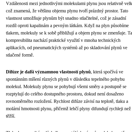
Vzdálenosti mezi jednotlivými molekulami plynu jsou relativně velk
což znamená, že většinu objemu plynu tvoří prázdný prostor. Tato
vlastnost umožňuje plynům být snadno stlačitelné, což je zásadní
rozdíl oproti kapalinám a pevným látkám. Když na plyn působíme
tlakem, molekuly se k sobě přibližují a objem plynu se zmenšuje. T
kompresibilita nachází praktické využití v mnoha technických
aplikacích, od pneumatických systémů až po skladování plynů ve
stlačené formě.
Difúze je další významnou vlastností plynů
, která spočívá ve
spontánním míšení různých plynů v důsledku tepelného pohybu
molekul. Molekuly plynu se pohybují všemi směry a postupně se
rozptylují do celého dostupného prostoru, dokud není dosaženo
rovnoměrného rozložení. Rychlost difúze závisí na teplotě, tlaku a
molární hmotnosti plynu, přičemž lehčí plyny difundují rychleji než
těžší.