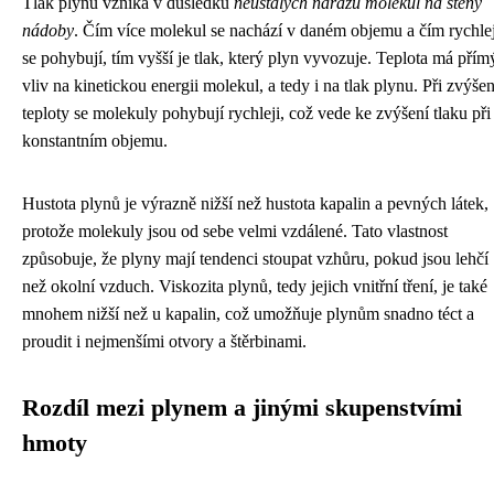
Tlak plynu vzniká v důsledku
neustálých nárazů molekul na stěny
nádoby
. Čím více molekul se nachází v daném objemu a čím rychlej
se pohybují, tím vyšší je tlak, který plyn vyvozuje. Teplota má přím
vliv na kinetickou energii molekul, a tedy i na tlak plynu. Při zvýšen
teploty se molekuly pohybují rychleji, což vede ke zvýšení tlaku při
konstantním objemu.
Hustota plynů je výrazně nižší než hustota kapalin a pevných látek,
protože molekuly jsou od sebe velmi vzdálené. Tato vlastnost
způsobuje, že plyny mají tendenci stoupat vzhůru, pokud jsou lehčí
než okolní vzduch. Viskozita plynů, tedy jejich vnitřní tření, je také
mnohem nižší než u kapalin, což umožňuje plynům snadno téct a
proudit i nejmenšími otvory a štěrbinami.
Rozdíl mezi plynem a jinými skupenstvími
hmoty