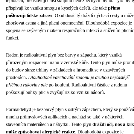
teplotách, představují další skupinu nebezpečných plynů. Tyto plyn
přispívají ke vzniku smogu a kyselých dešťů, ale také
přímo
poškozují lidské zdraví
. Oxid dusičitý dráždí dýchací cesty a můž
zhoršovat astma a jiná plicní onemocnění. Dlouhodobá expozice je
spojena se zvýšeným rizikem respiračních infekcí a snížením plicní
funkcí.
Radon je radioaktivní plyn bez barvy a zápachu, který vzniká
přirozeným rozpadem uranu v zemské kůře. Tento plyn může proni
do budov skrze trhliny v základech a hromadit se v uzavřených
prostorách.
Dlouhodobé vdechování radonu je druhou nejčastější
příčinou rakoviny plic
po kouření. Radioaktivní částice z radonu
poškozují buňky plic a zvyšují riziko vzniku nádorů.
Formaldehyd je bezbarvý plyn s ostrým zápachem, který se používá
mnoha průmyslových aplikacích a nachází se také v některých
stavebních materiálech a nábytku. Tento plyn
dráždí oči, nos a krk
může způsobovat alergické reakce
. Dlouhodobá expozice je