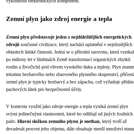
výkonnosti elektronických komponent.
Zemní plyn jako zdroj energie a tepla
Zemní plyn představuje jeden z nejdůležitějších energetických
zdrojů
současné civilizace, který nachází uplatnění v nejrůznějších
oblastech lidské činnosti. Jedná se o přírodní surovinu, která vznika
po miliony let v hlubinách Země transformací organických zbytků
rostlin a živočichů pod vlivem vysokého tlaku a teploty. Plyn znam
tekutinu bezbarvého nebo zbarveného plynného skupenství, přičem
zemní plyn je typicky bezbarvý a bez zápachu, což vyžaduje přidán
pachových látek pro bezpečnostní účely.
V kontextu využití jako zdroje energie a tepla vyniká zemní plyn
svými jedinečnými vlastnostmi, které ho odlišují od jiných fosilních
paliv.
Hlavní složkou zemního plynu je methan
, který tvoří až
devadesát procent jeho objemu, dále obsahuje menší množství etanu