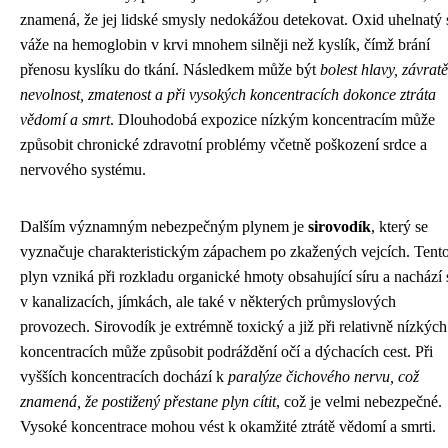
znamená, že jej lidské smysly nedokážou detekovat. Oxid uhelnatý 
váže na hemoglobin v krvi mnohem silněji než kyslík, čímž brání
přenosu kyslíku do tkání. Následkem může být
bolest hlavy, závratě
nevolnost, zmatenost a při vysokých koncentracích dokonce ztráta
vědomí a smrt
. Dlouhodobá expozice nízkým koncentracím může
způsobit chronické zdravotní problémy včetně poškození srdce a
nervového systému.
Dalším významným nebezpečným plynem je
sirovodík
, který se
vyznačuje charakteristickým zápachem po zkažených vejcích. Tent
plyn vzniká při rozkladu organické hmoty obsahující síru a nachází 
v kanalizacích, jímkách, ale také v některých průmyslových
provozech. Sirovodík je extrémně toxický a již při relativně nízkých
koncentracích může způsobit podráždění očí a dýchacích cest. Při
vyšších koncentracích dochází k
paralýze čichového nervu, což
znamená, že postižený přestane plyn cítit
, což je velmi nebezpečné.
Vysoké koncentrace mohou vést k okamžité ztrátě vědomí a smrti.