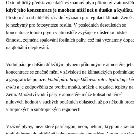
Oxid uhličitý představuje další významný plyn přítomný v atmosféř
když jeho koncentrace je mnohem nižší než u dusíku a kyslíku
.
Přesto má oxid uhličitý zásadní význam pro regulaci klimatu Země 
je nezbytný pro fotosyntézu rostlin. V posledních desetiletích se
koncentrace tohoto plynu v atmosféře zvyšuje v důsledku lidské
činnosti, zejména spalování fosilních paliv, což má významný dopa
na globální oteplování.
Vodní pára je dalším důležitým plynem přítomným v atmosféře, jeh
koncentrace se značně mění v závislosti na klimatických podmínká
a geografické poloze.
Vodní pára hraje klíčovou roli v hydrologick
cyklu
a je zodpovědná za tvorbu mraků, srážek a regulaci teploty na
Zemi. Množství vodní páry v atmosféře může kolísat od téměř
nulových hodnot v suchých pouštních oblastech až po několik proc
v tropických a subtropických regionech.
Vzácné plyny, mezi které patří argon, neon, helium, krypton a xeno
tvoří dohromady přibližně jedno procento atmosféry. Argon je z této