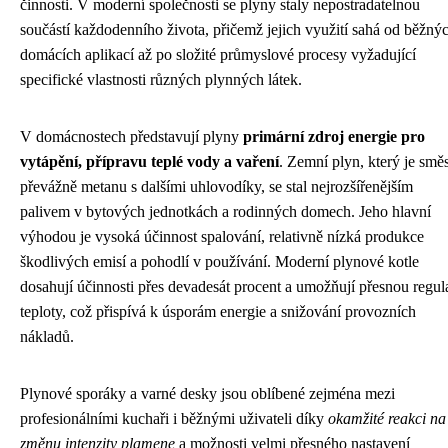
činnosti. V moderní společnosti se plyny staly nepostradatelnou
součástí každodenního života, přičemž jejich využití sahá od běžný
domácích aplikací až po složité průmyslové procesy vyžadující
specifické vlastnosti různých plynných látek.
V domácnostech představují plyny
primární zdroj energie pro
vytápění, přípravu teplé vody a vaření
. Zemní plyn, který je směs
převážně metanu s dalšími uhlovodíky, se stal nejrozšířenějším
palivem v bytových jednotkách a rodinných domech. Jeho hlavní
výhodou je vysoká účinnost spalování, relativně nízká produkce
škodlivých emisí a pohodlí v používání. Moderní plynové kotle
dosahují účinnosti přes devadesát procent a umožňují přesnou regul
teploty, což přispívá k úsporám energie a snižování provozních
nákladů.
Plynové sporáky a varné desky jsou oblíbené zejména mezi
profesionálními kuchaři i běžnými uživateli díky
okamžité reakci na
změnu intenzity plamene
a možnosti velmi přesného nastavení