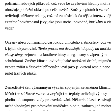
polárních ledových příkrovů, což vede ke zvyšování hladiny moří a
ohrožuje pobřežní oblasti po celém světě. Změny teplotních vzorců
ovlivňují srážkové režimy, což má za následek častější a intenzivněj
extrémní povětrnostní jevy jako jsou sucha, povodně, hurikány a vl
veder.
Oceány absorbují značnou část oxidu uhličitého z atmosféry, což v
k jejich okyselování.
Tento proces má devastující dopady na mořsk
ekosystémy
, zejména na korálové útesy a organismy s vápenatými
schránkami. Změny klimatu ovlivňují také rozložení druhů, migračn
vzorce zvířat a časování přírodních jevů jako je kvetení rostlin nebo
přílet tažných ptáků.
Zemědělství čelí významným výzvám spojeným se změnou klimatu
Měnící se srážkové vzorce a zvyšující se teploty ovlivňují výnosy
plodin a dostupnost vody pro zavlažování. Některé oblasti se stávají
méně vhodnými pro pěstování tradičních plodin, zatímco jiné moho