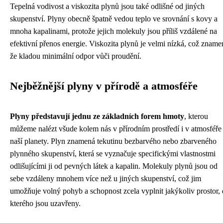
Tepelná vodivost a viskozita plynů jsou také odlišné od jiných
skupenství. Plyny obecně špatně vedou teplo ve srovnání s kovy a
mnoha kapalinami, protože jejich molekuly jsou příliš vzdálené na
efektivní přenos energie. Viskozita plynů je velmi nízká, což zname
že kladou minimální odpor vůči proudění.
Nejběžnější plyny v přírodě a atmosféře
Plyny představují jednu ze základních forem hmoty
, kterou
můžeme nalézt všude kolem nás v přírodním prostředí i v atmosféře
naší planety. Plyn znamená tekutinu bezbarvého nebo zbarveného
plynného skupenství, která se vyznačuje specifickými vlastnostmi
odlišujícími ji od pevných látek a kapalin. Molekuly plynů jsou od
sebe vzdáleny mnohem více než u jiných skupenství, což jim
umožňuje volný pohyb a schopnost zcela vyplnit jakýkoliv prostor,
kterého jsou uzavřeny.