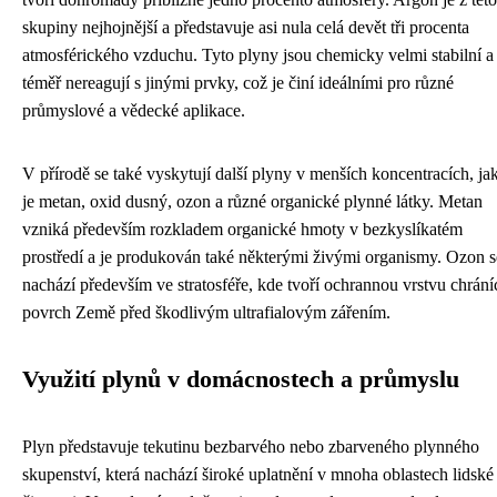
skupiny nejhojnější a představuje asi nula celá devět tři procenta
atmosférického vzduchu. Tyto plyny jsou chemicky velmi stabilní a
téměř nereagují s jinými prvky, což je činí ideálními pro různé
průmyslové a vědecké aplikace.
V přírodě se také vyskytují další plyny v menších koncentracích, ja
je metan, oxid dusný, ozon a různé organické plynné látky. Metan
vzniká především rozkladem organické hmoty v bezkyslíkatém
prostředí a je produkován také některými živými organismy. Ozon s
nachází především ve stratosféře, kde tvoří ochrannou vrstvu chrání
povrch Země před škodlivým ultrafialovým zářením.
Využití plynů v domácnostech a průmyslu
Plyn představuje tekutinu bezbarvého nebo zbarveného plynného
skupenství, která nachází široké uplatnění v mnoha oblastech lidské