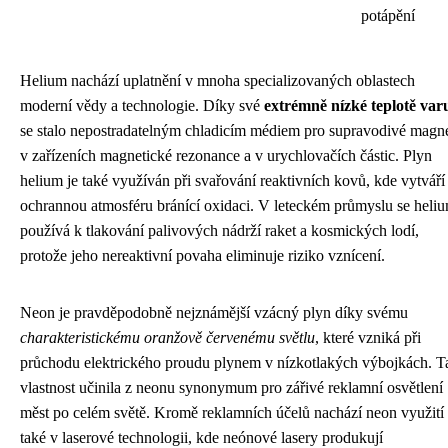
potápění
Helium nachází uplatnění v mnoha specializovaných oblastech
moderní vědy a technologie. Díky své
extrémně nízké teplotě var
se stalo nepostradatelným chladicím médiem pro supravodivé magn
v zařízeních magnetické rezonance a v urychlovačích částic. Plyn
helium je také využíván při svařování reaktivních kovů, kde vytváří
ochrannou atmosféru bránící oxidaci. V leteckém průmyslu se heli
používá k tlakování palivových nádrží raket a kosmických lodí,
protože jeho nereaktivní povaha eliminuje riziko vznícení.
Neon je pravděpodobně nejznámější vzácný plyn díky svému
charakteristickému oranžově červenému světlu
, které vzniká při
průchodu elektrického proudu plynem v nízkotlakých výbojkách. T
vlastnost učinila z neonu synonymum pro zářivé reklamní osvětlení
měst po celém světě. Kromě reklamních účelů nachází neon využití
také v laserové technologii, kde neónové lasery produkují