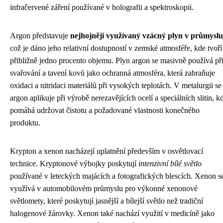
infračervené záření používané v holografii a spektroskopii.
Argon představuje
nejhojněji využívaný vzácný plyn v průmyslu
což je dáno jeho relativní dostupností v zemské atmosféře, kde tvoří
přibližně jedno procento objemu. Plyn argon se masivně používá př
svařování a tavení kovů jako ochranná atmosféra, která zabraňuje
oxidaci a nitridaci materiálů při vysokých teplotách. V metalurgii se
argon aplikuje při výrobě nerezavějících ocelí a speciálních slitin, k
pomáhá udržovat čistotu a požadované vlastnosti konečného
produktu.
Krypton a xenon nacházejí uplatnění především v osvětlovací
technice. Kryptonové výbojky poskytují
intenzivní bílé světlo
používané v leteckých majácích a fotografických blescích. Xenon s
využívá v automobilovém průmyslu pro výkonné xenonové
světlomety, které poskytují jasnější a bílejší světlo než tradiční
halogenové žárovky. Xenon také nachází využití v medicíně jako