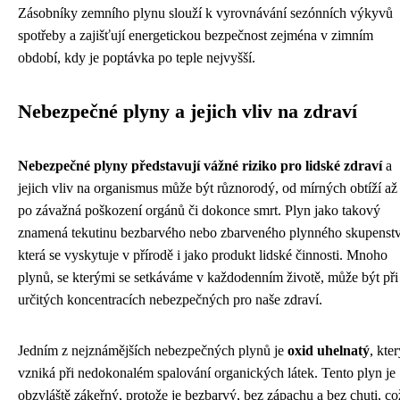
Zásobníky zemního plynu slouží k vyrovnávání sezónních výkyvů
spotřeby a zajišťují energetickou bezpečnost zejména v zimním
období, kdy je poptávka po teple nejvyšší.
Nebezpečné plyny a jejich vliv na zdraví
Nebezpečné plyny představují vážné riziko pro lidské zdraví
a
jejich vliv na organismus může být různorodý, od mírných obtíží až
po závažná poškození orgánů či dokonce smrt. Plyn jako takový
znamená tekutinu bezbarvého nebo zbarveného plynného skupenstv
která se vyskytuje v přírodě i jako produkt lidské činnosti. Mnoho
plynů, se kterými se setkáváme v každodenním životě, může být při
určitých koncentracích nebezpečných pro naše zdraví.
Jedním z nejznámějších nebezpečných plynů je
oxid uhelnatý
, kte
vzniká při nedokonalém spalování organických látek. Tento plyn je
obzvláště zákeřný, protože je bezbarvý, bez zápachu a bez chuti, co