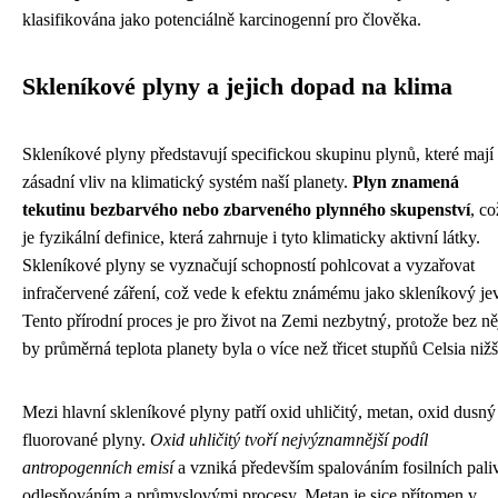
klasifikována jako potenciálně karcinogenní pro člověka.
Skleníkové plyny a jejich dopad na klima
Skleníkové plyny představují specifickou skupinu plynů, které mají
zásadní vliv na klimatický systém naší planety.
Plyn znamená
tekutinu bezbarvého nebo zbarveného plynného skupenství
, co
je fyzikální definice, která zahrnuje i tyto klimaticky aktivní látky.
Skleníkové plyny se vyznačují schopností pohlcovat a vyzařovat
infračervené záření, což vede k efektu známému jako skleníkový jev
Tento přírodní proces je pro život na Zemi nezbytný, protože bez ně
by průměrná teplota planety byla o více než třicet stupňů Celsia nižš
Mezi hlavní skleníkové plyny patří oxid uhličitý, metan, oxid dusný
fluorované plyny.
Oxid uhličitý tvoří nejvýznamnější podíl
antropogenních emisí
a vzniká především spalováním fosilních paliv
odlesňováním a průmyslovými procesy. Metan je sice přítomen v