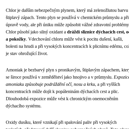
Chlor je dalším nebezpečným plynem, který má zelenožlutou barvu
štiplavý zápach. Tento plyn se používá v chemickém průmyslu a při
úpravě vody, ale při úniku může způsobit vážné zdravotní problémy
Chlor působí jako silný oxidant a
dráždí sliznice dýchacích cest, o
a pokožky
. Vdechování chloru může vést k pocitu dušení, kašli,
bolesti na hrudi a při vysokých koncentracích k plicnímu edému, co
je stav ohrožující život.
Amoniak je bezbarvý plyn s pronikavým, štiplavým zápachem, kter
se široce používá v zemědělství jako hnojivo a v průmyslu.
Expozic
amoniaku způsobuje podráždění očí, nosu a krku
, a při vyšších
koncentracích může dojít k popáleninám dýchacích cest a plic.
Dlouhodobá expozice může vést k chronickým onemocněním
dýchacího systému.
Oxidy dusíku, které vznikají při spalování paliv při vysokých