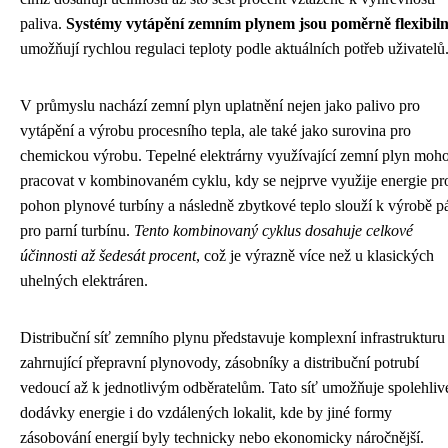
paliva.
Systémy vytápění zemním plynem jsou poměrně flexibiln
umožňují rychlou regulaci teploty podle aktuálních potřeb uživatelů
V průmyslu nachází zemní plyn uplatnění nejen jako palivo pro
vytápění a výrobu procesního tepla, ale také jako surovina pro
chemickou výrobu. Tepelné elektrárny využívající zemní plyn moh
pracovat v kombinovaném cyklu, kdy se nejprve využije energie pr
pohon plynové turbíny a následně zbytkové teplo slouží k výrobě p
pro parní turbínu.
Tento kombinovaný cyklus dosahuje celkové
účinnosti až šedesát procent
, což je výrazně více než u klasických
uhelných elektráren.
Distribuční síť zemního plynu představuje komplexní infrastrukturu
zahrnující přepravní plynovody, zásobníky a distribuční potrubí
vedoucí až k jednotlivým odběratelům. Tato síť umožňuje spolehliv
dodávky energie i do vzdálených lokalit, kde by jiné formy
zásobování energií byly technicky nebo ekonomicky náročnější.