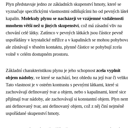
Plyn představuje jedno ze základních skupenství hmoty, které se
vyznačuje specifickými vlastnostmi odlišujícími ho od pevných láte
kapalin.
Molekuly plynu se nacházejí ve vzájemné vzdálenosti
mnohem větší než u jiných skupenství
, což má zásadní vliv na
chování celé látky. Zatímco v pevných látkách jsou částice pevně
uspořádány v krystalické mřížce a v kapalinách se mohou pohybova
ale zůstávají v těsném kontaktu, plynné částice se pohybují zcela
volně v celém dostupném prostoru.
Základní charakteristikou plynu je jeho schopnost
zcela vyplnit
objem nádoby
, ve které se nachází, bez ohledu na její tvar či veliko
Tato vlastnost je v ostrém kontrastu s pevnými látkami, které si
zachovávají definovaný tvar a objem, nebo s kapalinami, které sice
přijímají tvar nádoby, ale zachovávají si konstantní objem. Plyn ne
ani definovaný tvar, ani definovaný objem, což z něj činí nejméně
uspořádané skupenství hmoty.