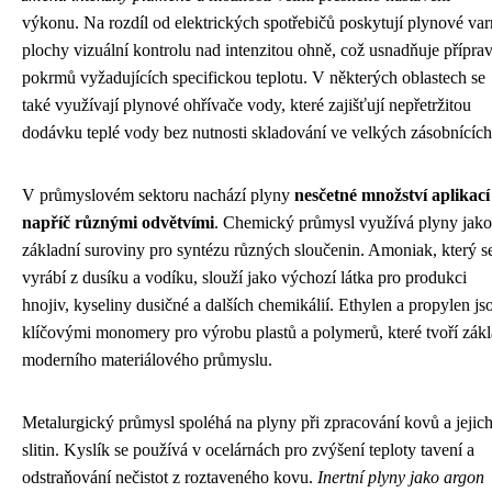
výkonu. Na rozdíl od elektrických spotřebičů poskytují plynové va
plochy vizuální kontrolu nad intenzitou ohně, což usnadňuje přípra
pokrmů vyžadujících specifickou teplotu. V některých oblastech se
také využívají plynové ohřívače vody, které zajišťují nepřetržitou
dodávku teplé vody bez nutnosti skladování ve velkých zásobnících
V průmyslovém sektoru nachází plyny
nesčetné množství aplikací
napříč různými odvětvími
. Chemický průmysl využívá plyny jako
základní suroviny pro syntézu různých sloučenin. Amoniak, který s
vyrábí z dusíku a vodíku, slouží jako výchozí látka pro produkci
hnojiv, kyseliny dusičné a dalších chemikálií. Ethylen a propylen js
klíčovými monomery pro výrobu plastů a polymerů, které tvoří zák
moderního materiálového průmyslu.
Metalurgický průmysl spoléhá na plyny při zpracování kovů a jejic
slitin. Kyslík se používá v ocelárnách pro zvýšení teploty tavení a
odstraňování nečistot z roztaveného kovu.
Inertní plyny jako argon