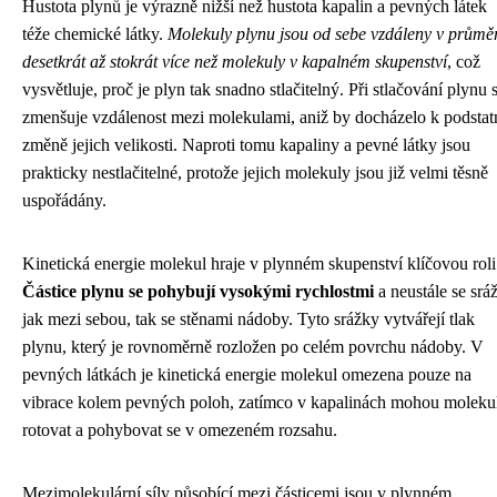
Hustota plynů je výrazně nižší než hustota kapalin a pevných látek
téže chemické látky.
Molekuly plynu jsou od sebe vzdáleny v průmě
desetkrát až stokrát více než molekuly v kapalném skupenství
, což
vysvětluje, proč je plyn tak snadno stlačitelný. Při stlačování plynu 
zmenšuje vzdálenost mezi molekulami, aniž by docházelo k podstat
změně jejich velikosti. Naproti tomu kapaliny a pevné látky jsou
prakticky nestlačitelné, protože jejich molekuly jsou již velmi těsně
uspořádány.
Kinetická energie molekul hraje v plynném skupenství klíčovou roli
Částice plynu se pohybují vysokými rychlostmi
a neustále se sráž
jak mezi sebou, tak se stěnami nádoby. Tyto srážky vytvářejí tlak
plynu, který je rovnoměrně rozložen po celém povrchu nádoby. V
pevných látkách je kinetická energie molekul omezena pouze na
vibrace kolem pevných poloh, zatímco v kapalinách mohou moleku
rotovat a pohybovat se v omezeném rozsahu.
Mezimolekulární síly působící mezi částicemi jsou v plynném