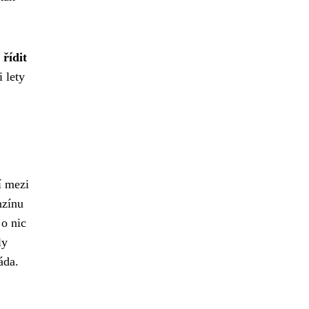
 řídit
 lety
í mezi
nzínu
 o nic
ly
áda.