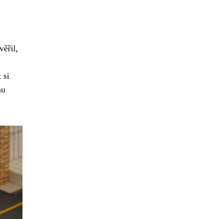
ěřil,
 si
nu