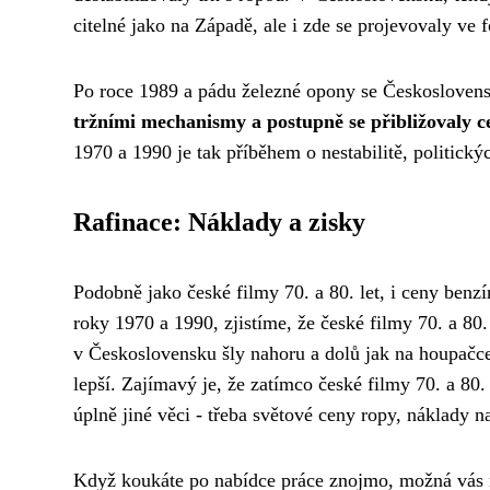
citelné jako na Západě, ale i zde se projevovaly ve
Po roce 1989 a pádu železné opony se Českoslovens
tržními mechanismy a postupně se přibližovaly 
1970 a 1990 je tak příběhem o nestabilitě, politick
Rafinace: Náklady a zisky
Podobně jako
české filmy 70. a 80. let
, i ceny benz
roky 1970 a 1990, zjistíme, že české filmy 70. a 80
v Československu šly nahoru a dolů jak na houpačce
lepší. Zajímavý je, že zatímco české filmy 70. a 80.
úplně jiné věci - třeba světové ceny ropy, náklady n
Když koukáte po nabídce práce znojmo, možná vás ne