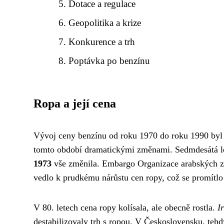
Dotace a regulace
Geopolitika a krize
Konkurence a trh
Poptávka po benzínu
Ropa a její cena
Vývoj ceny benzínu od roku 1970 do roku 1990 byl j
tomto období dramatickými změnami. Sedmdesátá léta
1973
vše změnila. Embargo Organizace arabských z
vedlo k prudkému nárůstu cen ropy, což se promítlo
V 80. letech cena ropy kolísala, ale obecně rostla.
I
destabilizovaly trh s ropou. V Československu, te