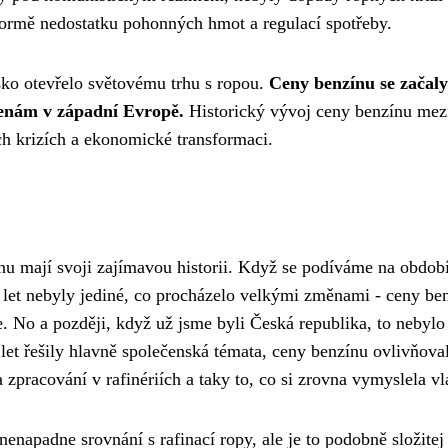
 formě nedostatku pohonných hmot a regulací spotřeby.
ko otevřelo světovému trhu s ropou.
Ceny benzínu se začaly
cenám v západní Evropě.
Historický vývoj ceny benzínu mezi
ých krizích a ekonomické transformaci.
ínu mají svoji zajímavou historii. Když se podíváme na obdob
. let nebyly jediné, co procházelo velkými změnami - ceny be
. No a později, když už jsme byli Česká republika, to nebylo
 let řešily hlavně společenská témata, ceny benzínu ovlivňova
a zpracování v rafinériích a taky to, co si zrovna vymyslela vl
napadne srovnání s rafinací ropy, ale je to podobně složitej