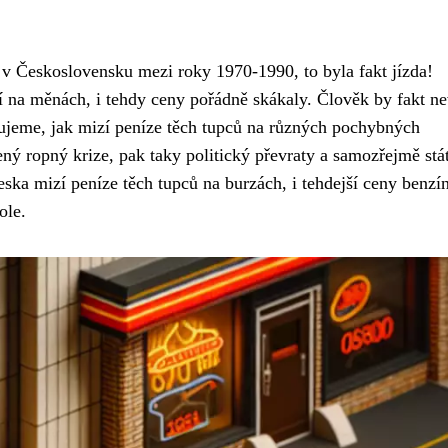
v Československu mezi roky 1970-1990, to byla fakt jízda!
 na měnách, i tehdy ceny pořádně skákaly. Člověk by fakt nev
ujeme, jak mizí peníze těch tupců
na různých pochybných
ený ropný krize, pak taky politický převraty a samozřejmě stát
eska mizí peníze těch tupců na burzách, i tehdejší ceny benzí
ole.