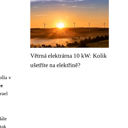
Větrná elektrárna 10 kW: Kolik
ušetříte na elektřině?
ošla v
ce
rael
ále
tak