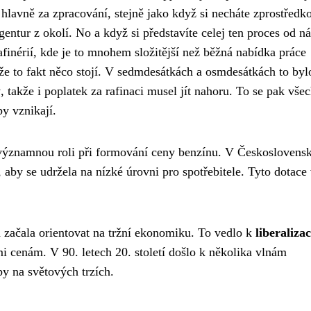
 hlavně za zpracování, stejně jako když si necháte zprostředk
ntur z okolí. No a když si představíte celej ten proces od n
afinérií, kde je to mnohem složitější než běžná nabídka práce
 že to fakt něco stojí. V sedmdesátkách a osmdesátkách to bylo
, takže i poplatek za rafinaci musel jít nahoru. To se pak vše
py vznikají.
je významnou roli při formování ceny benzínu. V Českoslovens
, aby se udržela na nízké úrovni pro spotřebitele. Tyto dotace
začala orientovat na tržní ekonomiku. To vedlo k
liberalizac
i cenám. V 90. letech 20. století došlo k několika vlnám
py na světových trzích.