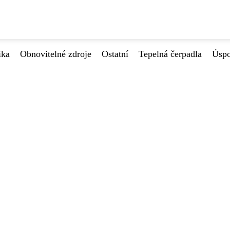
ika
Obnovitelné zdroje
Ostatní
Tepelná čerpadla
Úspo