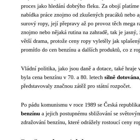
proces jako hledání dobrýho fleku. Za obojí platíme
nabídka práce znojmo
od zkušených pracáků nebo age
surový ropy, její přepravy až po provoz těch mega r
znojmo nebo nějaká rutina na zahradě, tak je jasný,
větší drama, protože ceny ropy vyletěly jak splašený
promítlo do cen benzínu a dalších produktů, co z ro
Vládní politika, jako jsou daně a dotace, také hra
byla cena benzínu v 70. a 80. letech
silně dotována
představovaly značnou zátěž pro státní rozpočet.
Po pádu komunismu v roce 1989 se Česká republika 
benzínu
a jejich postupnému sbližování se světovým
zdražování benzínu, které odrážely rostoucí ceny ro