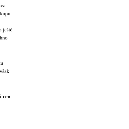
ovat
ákupu
 ještě
chno
ku
 však
i cen