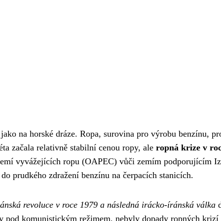
ako na horské dráze. Ropa, surovina pro výrobu benzínu, pr
 začala relativně stabilní cenou ropy, ale
ropná krize v ro
emí vyvážejících ropu (OAPEC) vůči zemím podporujícím Iz
 do prudkého zdražení benzínu na čerpacích stanicích.
ránská revoluce v roce 1979 a následná irácko-íránská válka
d
hdy pod komunistickým režimem, nebyly dopady ropných krizí 